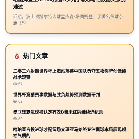
难过
近期，波士顿凯尔特人球星杰森·塔图姆登上了著名篮球杂
志《SL...
热门文章
二零二六射箭世界杯上海站落幕中国队勇夺五枚奖牌创佳绩
战术观察
67
世界杯竞猜赛事数据与胜负趋势预测数据研判
62
曼联锋霸进球被认定有效B费未红牌继续追纪录
80
哈珀直言投进球才配留场文班亚马始终专注赢球本质展现领
袖气质的