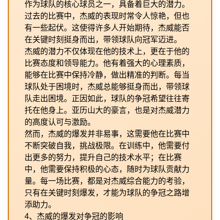
作为球队的核心球员之一，具备着巨大的潜力。
过去的比赛中，杰威的表现时常令人惊艳，但也
有一些起伏。这使得许多人开始期待，杰威能否
在关键时刻挺身而出，带领球队向冠军迈进。
杰威的潜力不仅体现在他的技术上，更在于他的
比赛态度和领导能力。他有着强大的心理素质，
能够在比赛中保持冷静，做出精准的判断。每当
球队处于困境时，杰威总能够挺身而出，带领球
队走出困境。正因如此，球队的争冠希望往往寄
托在他身上。亚历山大的豪言，也是对杰威潜力
的高度认可与激励。
然而，杰威的爆发并非易事，这需要他在比赛中
不断突破自我，挑战极限。在训练中，他需要付
出更多的努力，提升自己的技术水平；在比赛
中，他需要保持积极的心态，随时为球队贡献力
量。每一场比赛，都是对杰威综合能力的考验，
只有在关键时刻爆发，才能为球队的争冠之路增
添助力。
4、杰威的爆发对争冠的影响