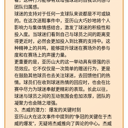
看，这种行为能够有效增强球迷的自我认同感与
团队归属感。
球迷的支持对于任何一支球队来说都是不可或缺
的。在这次送鞋事件中，亚历山大巧妙地将个人
影响力与集体情感结合，激发了球迷的积极性和
投入度。当球迷们看到自己与球员之间的距离变
得更近时，必然会更加投入到比赛的支持中。这
种精神上的共鸣，能够提升球迷在赛场外的参与
度和在赛场上的声援力量。
更重要的是，亚历山大的这一举动具有很强的示
范效应。它不仅仅是一次简单的赠送行为，更是
在鼓励其他球员也去关注球迷，去回馈他们的热
情。球员们在收到球迷热情的回应时，也会在比
赛中尽力为球迷奉献更精彩的表现。长此以往，
球迷与球员之间的互动氛围会愈加浓厚，团队的
凝聚力也会随之增强。
3、杰威的潜力：爆发的关键时刻
亚历山大在这次事件中提到的“争冠的关键在于杰
威的爆发”，无疑将杰威推向了舆论的中心。杰威