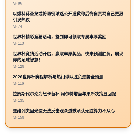
86
以爆料蒋圣龙或将退役球迷公开道歉称后悔自责骂自己更狠
引发热议
74
世界杯精彩竞猜活动，签到即可领取专属丰厚奖励
113
世界杯竞猜活动开启，赢取丰厚奖品，快来预测胜负，展现
你的足球智慧！
129
2026世界杯赛程解析与热门球队胜负走势全预测
116
拉姆斯代尔沦为纽卡替补 阿尔特塔当年果断决策显回报
135
兹维列夫因光速无法反击观众道歉承认无胜算力不从心
159