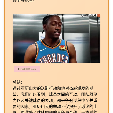
终争夺冠军。
总结：
通过亚历山大的送鞋行动和他对杰威爆发的期
望，我们可以看到，球员之间的互动、团队凝聚
力以及关键球员的表现，都是争冠过程中至关重
要的因素。亚历山大的举动不仅提升了球迷的士
气，更激励了球队内部的竞争与合作。而杰威的