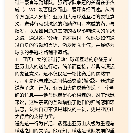
鞋并豪言激励球队，强调球队争冠的关键在于杰
威（J. W）能否挺身而出，展开详细阐述。从四
个方面深入分析：亚历山大与球迷互动的象征意
义，送鞋行动对球迷的激励作用，杰威的潜力与
爆发，以及如何通过杰威的表现影响球队的争冠
之路。通过这些分析，旨在探讨一位球员如何通
过自身的行动和言语，激发团队士气，并最终为
球队的争冠之路铺平道路。
1、亚历山大的送鞋行动：球迷互动的象征意义
亚历山大的送鞋行动，简单而直接，却具有深远
的象征意义。这不仅仅是一场比赛后的偶然举
动，更是他与球迷之间情感交流的缩影。通过赠
送鞋子这一行为，亚历山大向球迷传递了一个明
确的信息——他与球迷是心心相连的。对于球迷
来说，这种亲密的互动增强了他们的归属感和忠
诚感，认为自己不仅是球队的一员，更是亚历山
大背后的支撑力量。
送鞋这一行为背后，透露出亚历山大极为重视与
球迷之间的关系。他深知，球迷是球队发展的重