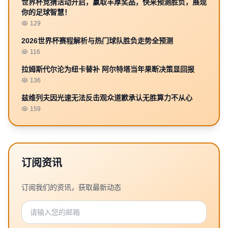
世界杯竞猜活动开启，赢取丰厚奖品，快来预测胜负，展现
你的足球智慧！
129
2026世界杯赛程解析与热门球队胜负走势全预测
116
拉姆斯代尔沦为纽卡替补 阿尔特塔当年果断决策显回报
136
兹维列夫因光速无法反击观众道歉承认无胜算力不从心
159
订阅资讯
订阅我们的资讯，获取最新动态