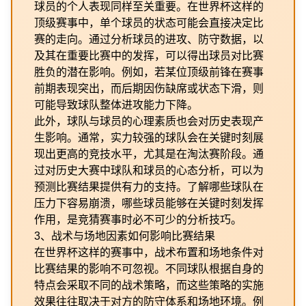
球员的个人表现同样至关重要。在世界杯这样的
顶级赛事中，单个球员的状态可能会直接决定比
赛的走向。通过分析球员的进攻、防守数据，以
及其在重要比赛中的发挥，可以得出球员对比赛
胜负的潜在影响。例如，若某位顶级前锋在赛事
前期表现突出，而后期因伤缺席或状态下滑，则
可能导致球队整体进攻能力下降。
此外，球队与球员的心理素质也会对历史表现产
生影响。通常，实力较强的球队会在关键时刻展
现出更高的竞技水平，尤其是在淘汰赛阶段。通
过对历史大赛中球队和球员的心态分析，可以为
预测比赛结果提供有力的支持。了解哪些球队在
压力下容易崩溃，哪些球员能够在关键时刻发挥
作用，是竞猜赛事时必不可少的分析技巧。
3、战术与场地因素如何影响比赛结果
在世界杯这样的赛事中，战术布置和场地条件对
比赛结果的影响不可忽视。不同球队根据自身的
特点会采取不同的战术策略，而这些策略的实施
效果往往取决于对方的防守体系和场地环境。例