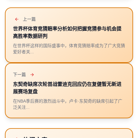
上一篇
世界杯体育竞猜赔率分析如何把握竞猜参与机会提
高胜率数据研判
在世界杯这样的国际盛事中，体育竞猜赔率成为了广大竞猜
爱好者关...
下一篇
东契奇缺席次轮首战雷迪克回应仍在复健暂无新进
展赛场复盘
在NBA季后赛的激烈战斗中，卢卡·东契奇的缺席引起了广
泛关注...