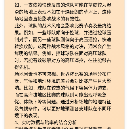
如，一支依赖快速反击的球队可能在草皮较为湿
滑的场地上表现不如在干燥硬朗的草坪上，这种
场地因素直接影响战术的有效性。
此外，球队的战术风格会影响比赛节奏及最终结
果。例如，一些球队倾向于控球，并通过控球压
制对手，而另一些球队则偏向于高压逼抢，快速
转换攻防。这两种战术风格的对决，通常会产生
鲜明的结果。例如，控球球队在面对高压球队
时，若能有效破解对方的高压逼抢，往往能够占
得先机。
场地因素也不可忽视。世界杯比赛的场地分布广
泛，气候和地理环境的差异会对比赛产生巨大影
响。比如，球队在较热的气候下容易体力透支，
而在高海拔地区比赛的球队则可能出现呼吸急
促、体能下降等问题。通过分析场地的地理特征
及气候条件，可以更好地预测各支球队在不同环
境下的表现。
4、实时数据与赔率的结合分析