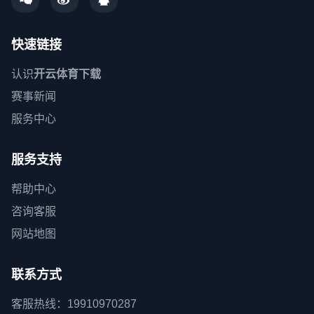
快速链接
认识
开云体育下载
赛事新闻
服务中心
服务支持
帮助中心
咨询客服
网站地图
联系方式
客服热线：19910970287