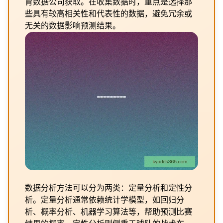
育数据公司获取。在收集数据时，重点是选择那
些具有较高相关性和代表性的数据，避免冗余或
无关的数据影响预测结果。
数据分析方法可以分为两类：定量分析和定性分
析。定量分析通常依赖统计学模型，如回归分
析、概率分析、机器学习算法等，帮助预测比赛