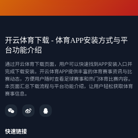
开云体育下载 - 体育APP安装方式与平
台功能介绍
通过开云体育下载页面，用户可以快速找到APP安装入口并
完成下载安装。开云体育APP提供丰富的体育赛事资讯与比
赛动态，方便用户随时查看足球赛事和热门体育比赛内容。
本页面汇总下载流程与平台功能介绍，让用户轻松获取体育
赛事信息。
快速链接