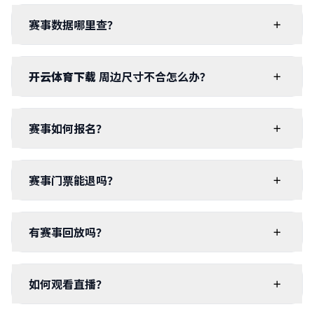
赛事数据哪里查？
开云体育下载
周边尺寸不合怎么办？
赛事如何报名？
赛事门票能退吗？
有赛事回放吗？
如何观看直播？