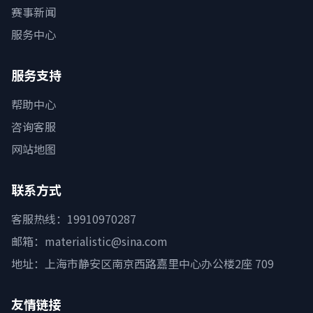
赛事新闻
服务中心
服务支持
帮助中心
咨询客服
网站地图
联系方式
客服热线：19910970287
邮箱：materialistic@sina.com
地址：上海市静安区南京西路嘉里中心办公楼2座 709
友情链接