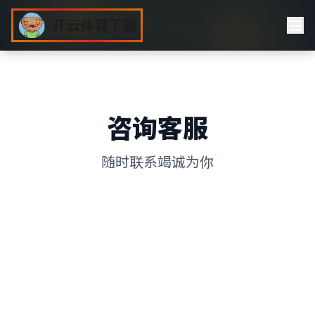
咨询客服
随时联系竭诚为你