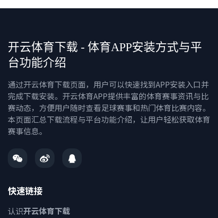
开云体育下载 - 体育APP安装方式与平
台功能介绍
通过开云体育下载页面，用户可以快速找到APP安装入口并
完成下载安装。开云体育APP提供丰富的体育赛事资讯与比
赛动态，方便用户随时查看足球赛事和热门体育比赛内容。
本页面汇总下载流程与平台功能介绍，让用户轻松获取体育
赛事信息。
快速链接
认识
开云体育下载