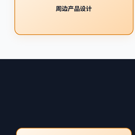
优化。
周边产品设计