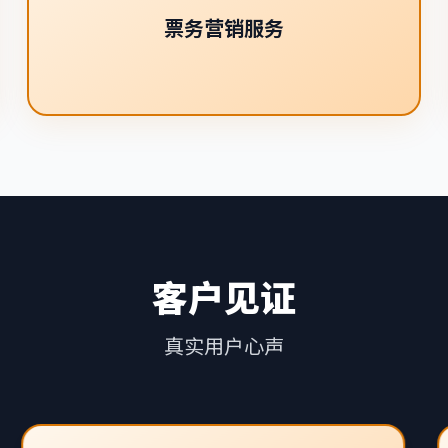
数据分析。
票务营销服务
客户见证
真实用户心声