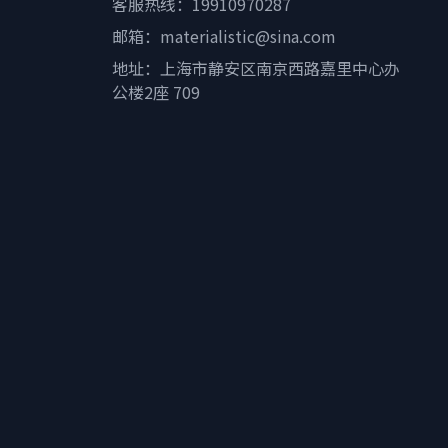
客服热线：19910970287
邮箱：materialistic@sina.com
地址：上海市静安区南京西路嘉里中心办
公楼2座 709