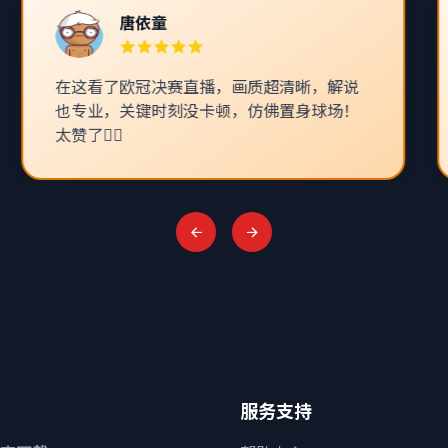
车修洁
买的骑行头盔颜值太高了！透气孔设计合
理，戴着不闷头，安全性也经过认证，骑行
爱好者必入🚴！
服务支持