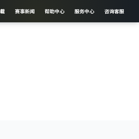
载
赛事新闻
帮助中心
服务中心
咨询客服