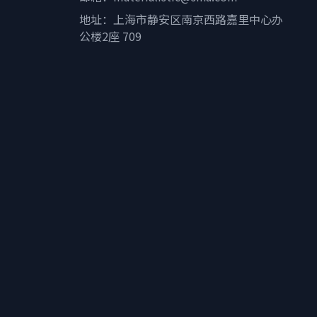
地址：上海市静安区南京西路嘉里中心办
公楼2座 709