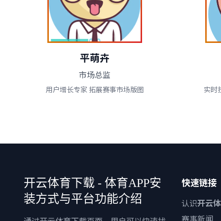
平萌卉
市场总监
用户增长专家 拓展赛事市场版图
实时
快速链接
开云体育下载 - 体育APP安
装方式与平台功能介绍
认识
开云体
赛事新闻
通过开云体育下载页面，用户可以快速找