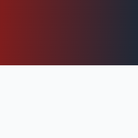
认识
开云体育下载
开云体育下载
世界杯精彩赛事在线竞猜投注攻略全面解析技巧秘
籍，首先需要掌握赛事数据分析的基本方法。通过了