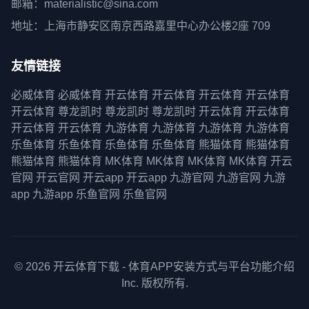
邮箱：materialistic@sina.com
地址：上海市静安区南京西路嘉里中心办公楼2座 709
友情链接
必威体育
必威体育
开云体育
开云体育
开云体育
开云体育
开云体育
尊龙凯时
尊龙凯时
尊龙凯时
开云体育
开云体育
开云体育
开云体育
九游体育
九游体育
九游体育
九游体育
乐鱼体育
乐鱼体育
乐鱼体育
乐鱼体育
熊猫体育
熊猫体育
熊猫体育
熊猫体育
MK体育
MK体育
MK体育
MK体育
开云
官网
开云官网
开云app
开云app
九游官网
九游官网
九游
app
九游app
乐鱼官网
乐鱼官网
© 2026
开云体育下载 - 体育APP安装方式与平台功能介绍
Inc. 版权所有.