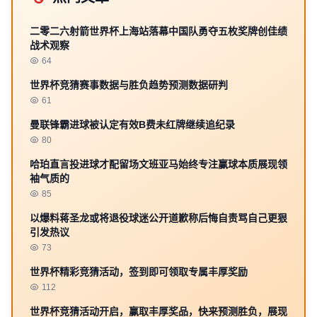
二零二六射箭世界杯上海站落幕中国队勇夺五枚奖牌创佳绩
战术观察
64
世界杯竞猜赛事数据与胜负趋势预测数据研判
61
曼联锋霸进球被认定有效B费未红牌继续追纪录
80
哈珀直言投进球才配留场文班亚马始终专注赢球本质展现领
袖气质的
85
以爆料蒋圣龙或将退役球迷公开道歉称后悔自责骂自己更狠
引发热议
73
世界杯精彩竞猜活动，签到即可领取专属丰厚奖励
112
世界杯竞猜活动开启，赢取丰厚奖品，快来预测胜负，展现