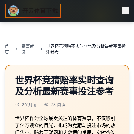
首
赛事新
世界杯竞猜赔率实时查询及分析最新赛事投
页
闻
注参考
世界杯竞猜赔率实时查询
及分析最新赛事投注参考
2个月前
73 阅读
世界杯作为全球最受关注的体育赛事，不仅吸引
了亿万观众的目光，也成为竞猜与投注市场的热
门焦点。随着互联网和大数据的发展，实时查询