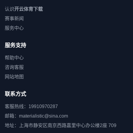
认识
开云体育下载
赛事新闻
服务中心
服务支持
帮助中心
咨询客服
网站地图
联系方式
客服热线：19910970287
邮箱：materialistic@sina.com
地址：上海市静安区南京西路嘉里中心办公楼2座 709