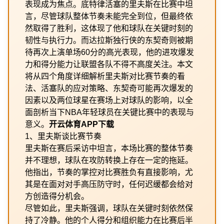
表现成为焦点。底特律活塞的里夫斯在比赛中坦
言，尽管球队整体节奏未能完全到位，但最终依
然取得了胜利，这体现了他和球队在关键时刻的
韧性与执行力。而达拉斯独行侠的东契奇则被期
待再次上演单场60分的高光表现，他的进攻爆发
力和得分能力让联盟各队不得不高度关注。本文
将从四个角度详细解析里夫斯对比赛节奏的看
法、活塞队的应对策略、东契奇可能再次爆发的
因素以及两位球星在赛场上对球队的影响，以全
面剖析当下NBA年轻球员在关键比赛中的表现与
意义。
开云体育APP下载
1、里夫斯谈比赛节奏
里夫斯在赛后采访中坦言，本场比赛的整体节奏
并不理想，球队在攻防转换上存在一定的拖延。
他指出，节奏的掌控对比赛胜负有直接影响，尤
其是在面对对手高压防守时，任何迟缓都会给对
方创造得分机会。
尽管如此，里夫斯强调，球队在关键时刻依然保
持了冷静。他的个人得分和组织能力在比赛后半