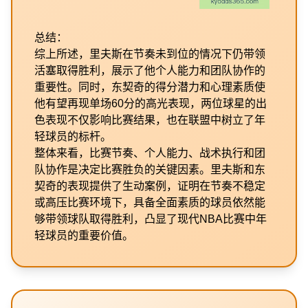
总结：
综上所述，里夫斯在节奏未到位的情况下仍带领
活塞取得胜利，展示了他个人能力和团队协作的
重要性。同时，东契奇的得分潜力和心理素质使
他有望再现单场60分的高光表现，两位球星的出
色表现不仅影响比赛结果，也在联盟中树立了年
轻球员的标杆。
整体来看，比赛节奏、个人能力、战术执行和团
队协作是决定比赛胜负的关键因素。里夫斯和东
契奇的表现提供了生动案例，证明在节奏不稳定
或高压比赛环境下，具备全面素质的球员依然能
够带领球队取得胜利，凸显了现代NBA比赛中年
轻球员的重要价值。