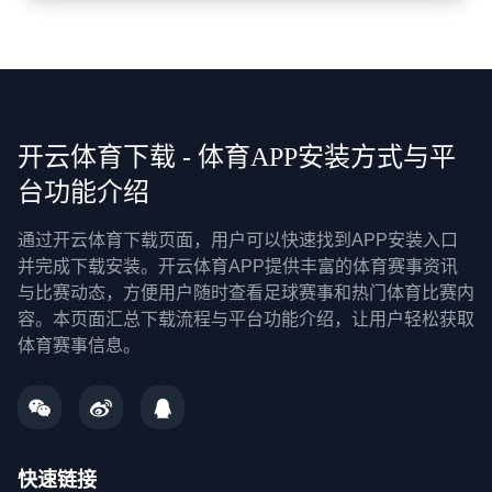
开云体育下载 - 体育APP安装方式与平
台功能介绍
通过开云体育下载页面，用户可以快速找到APP安装入口
并完成下载安装。开云体育APP提供丰富的体育赛事资讯
与比赛动态，方便用户随时查看足球赛事和热门体育比赛内
容。本页面汇总下载流程与平台功能介绍，让用户轻松获取
体育赛事信息。
快速链接