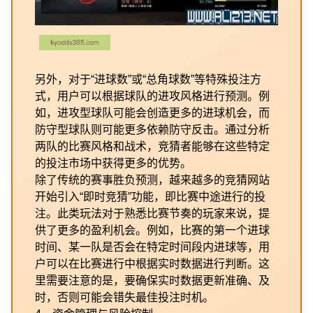
另外，对于“进球数”或“总角球数”等特殊投注方
式，用户可以根据球队的进攻风格进行预测。例
如，进攻型球队可能会创造更多的进球机会，而
防守型球队则可能更多依赖防守反击。通过分析
两队的比赛风格和战术，竞猜者能够在这些特定
的投注市场中获得更多的优势。
除了传统的赛事胜负预测，越来越多的竞猜网站
开始引入“即时竞猜”功能，即比赛中途进行的投
注。此类玩法对于熟悉比赛节奏的玩家来说，提
供了更多的盈利机会。例如，比赛的第一个进球
时间、某一队是否会在特定时间段内进球等，用
户可以在比赛进行中根据实时数据进行判断。这
里需要注意的是，要确保实时数据更新准确、及
时，否则可能会错失最佳投注时机。