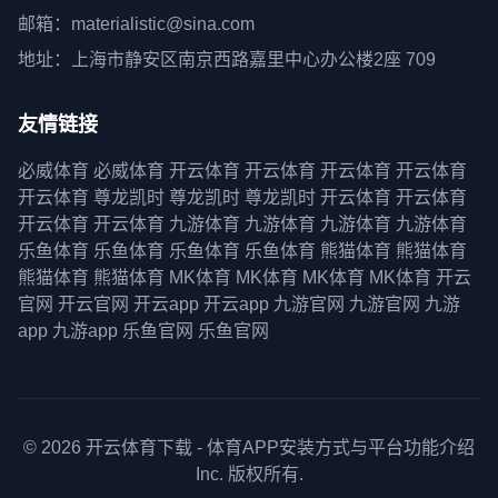
邮箱：materialistic@sina.com
地址：上海市静安区南京西路嘉里中心办公楼2座 709
友情链接
必威体育
必威体育
开云体育
开云体育
开云体育
开云体育
开云体育
尊龙凯时
尊龙凯时
尊龙凯时
开云体育
开云体育
开云体育
开云体育
九游体育
九游体育
九游体育
九游体育
乐鱼体育
乐鱼体育
乐鱼体育
乐鱼体育
熊猫体育
熊猫体育
熊猫体育
熊猫体育
MK体育
MK体育
MK体育
MK体育
开云
官网
开云官网
开云app
开云app
九游官网
九游官网
九游
app
九游app
乐鱼官网
乐鱼官网
© 2026
开云体育下载 - 体育APP安装方式与平台功能介绍
Inc. 版权所有.