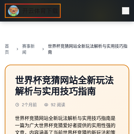
首
赛事新
世界杯竞猜网站全新玩法解析与实用技巧指
页
闻
南
世界杯竞猜网站全新玩法
解析与实用技巧指南
2个月前
92 阅读
世界杯竞猜网站全新玩法解析与实用技巧指南是
一篇为广大世界杯竞猜爱好者提供的实用性强的
文章，内容涵盖了当前世界杯竞猜的新玩法和策