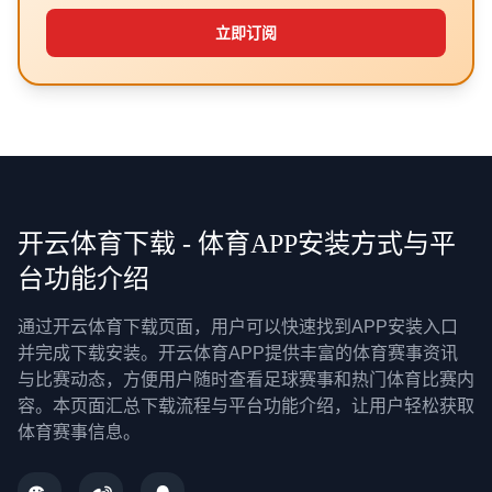
立即订阅
开云体育下载 - 体育APP安装方式与平
台功能介绍
通过开云体育下载页面，用户可以快速找到APP安装入口
并完成下载安装。开云体育APP提供丰富的体育赛事资讯
与比赛动态，方便用户随时查看足球赛事和热门体育比赛内
容。本页面汇总下载流程与平台功能介绍，让用户轻松获取
体育赛事信息。