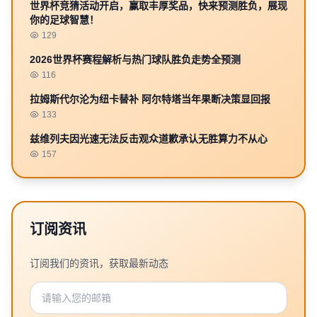
世界杯竞猜活动开启，赢取丰厚奖品，快来预测胜负，展现
你的足球智慧！
129
2026世界杯赛程解析与热门球队胜负走势全预测
116
拉姆斯代尔沦为纽卡替补 阿尔特塔当年果断决策显回报
133
兹维列夫因光速无法反击观众道歉承认无胜算力不从心
157
订阅资讯
订阅我们的资讯，获取最新动态