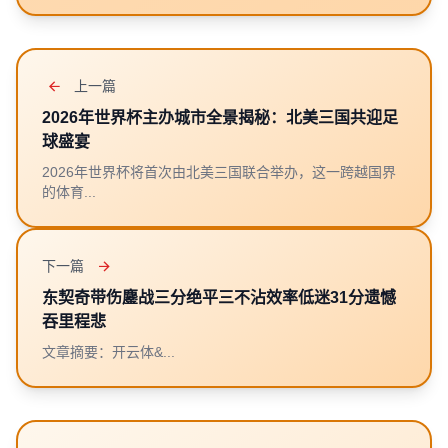
上一篇
2026年世界杯主办城市全景揭秘：北美三国共迎足
球盛宴
2026年世界杯将首次由北美三国联合举办，这一跨越国界
的体育...
下一篇
东契奇带伤鏖战三分绝平三不沾效率低迷31分遗憾
吞里程悲
文章摘要：开云体&...