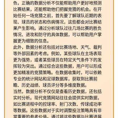
色，正确的数据分析不仅能帮助用户更好地预测
比赛结果，还能帮助他们把握竞猜的机会。在开
始任何一场竞猜之前，首先要了解球队近期的表
现、球员的状态和伤病情况，这些都会对比赛结
果产生影响。通过分析球队过往几场比赛的胜负
情况、进攻和防守的具体数据，可以帮助用户掌
握更为细致的信息。
此外，数据分析还包括对比赛场地、天气、裁判
等外部因素的考虑。例如，某些球队在主场表现
更为强势，或者某些球员在特定天气条件下的发
挥较为突出。通过综合这些数据，用户可以形成
更加精准的竞猜策略。在数据收集时，可以依赖
专业的统计网站和足球数据库，获取到比赛前
瞻、历史战绩、球员评分等多维度数据。
当然，数据分析不仅仅是查看历史数据，还包括
实时分析。现代竞猜网站往往会提供实时数据，
如比赛进程中的控球率、射门次数、传球成功率
等数据。这些数据对于实时调整投注策略具有非
常重要的参考价值。通过将这些数据与比赛进展