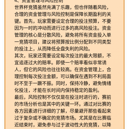
4、资金管理与风险控制
世界杯竞猜虽然充满了乐趣，但也伴随着风险，
合理的资金管理与风险控制是保障长期盈利的关
键。首先，玩家需要设定合理的投注预算，不要
因为一时的冲动而进行过多的高风险投注。资金
管理的核心是分散风险，避免将所有资金投入单
一竞猜项目，建议将预算按比例分配到不同类型
的投注上，从而降低全盘失利的风险。
其次，玩家还需要设定每次投注的最大限额，不
宜追逐过大的赔率。即使一个赔率看似非常诱
人，但它的风险也往往较高。在资金管理上，合
理控制每次投注金额，可以确保在遇到不利局面
时不至于一蹶不振。同时，保持冷静，避免情绪
化投注，才能在长时间内保持稳定的盈利。
最后，风险控制不仅仅是在投注时进行的，赛前
的市场分析也是其中的关键一环。通过对比赛的
各方因素进行详细的了解，尽量避开那些看起来
过于复杂或不确定的竞猜市场。尤其是在比赛临
近结束时，避免参与过于波动性大的竞猜，以降