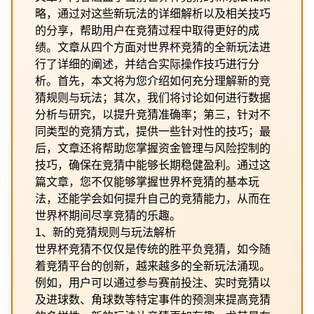
略，通过对这些新玩法的详细解析以及相关技巧
的分享，帮助用户在竞猜过程中取得更好的成
绩。文章从四个方面对世界杯竞猜的全新玩法进
行了详细的阐述，并结合实际操作技巧进行分
析。首先，本文将为您介绍如何充分理解新的竞
猜规则与玩法；其次，我们将讨论如何进行数据
分析与研究，以提升竞猜准确率；第三，针对不
同类型的竞猜方式，提供一些针对性的技巧；最
后，文章还将帮助您掌握资金管理与风险控制的
技巧，确保在竞猜中能够长期稳健盈利。通过这
篇文章，您不仅能够掌握世界杯竞猜的基本玩
法，还能学会如何提升自己的竞猜能力，从而在
世界杯期间尽享竞猜的乐趣。
1、新的竞猜规则与玩法解析
世界杯竞猜不仅仅是传统的胜平负竞猜，如今随
着竞猜平台的创新，越来越多的全新玩法涌现。
例如，用户可以通过参与赛前投注、实时竞猜以
及进球数、角球数等特定事件的预测来提高竞猜