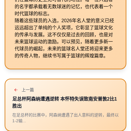
的名字都承载着无数球迷的记忆，也代表着一个
时代篮球的标志。
随着这些球员的入选，2026年名人堂的意义已经
远远超出了单纯的个人奖项，它彰显了篮球文化
的传承与发展。这不仅仅是过去的回顾，也是对
未来篮球运动的激励。可以预见，随着更多新一
代球员的崛起，未来的篮球名人堂还将迎来更多
的传奇人物，继续书写属于篮球的辉煌篇章。
上一篇
足总杯阿森纳遭遇逆转 本怀特失误致南安普敦2比1
胜出
在足总杯的比赛中，阿森纳遭遇了出人意料的逆转，最终以
1-2输...