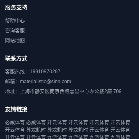
服务支持
帮助中心
咨询客服
网站地图
联系方式
客服热线：19910970287
邮箱：materialistic@sina.com
地址：上海市静安区南京西路嘉里中心办公楼2座 709
友情链接
必威体育
必威体育
开云体育
开云体育
开云体育
开云体育
开云体育
尊龙凯时
尊龙凯时
尊龙凯时
开云体育
开云体育
开云体育
开云体育
九游体育
九游体育
九游体育
九游体育