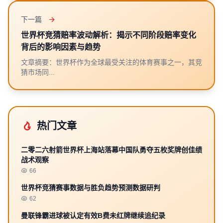
下一篇
世界杯竞猜赔率波动解析：揭示不同阶段赔率变化
背后的影响因素与趋势
文章摘要：世界杯作为全球最受关注的体育赛事之一，其竞
猜市场同...
热门文章
二零二六射箭世界杯上海站落幕中国队勇夺五枚奖牌创佳绩
战术观察
66
世界杯竞猜赛事数据与胜负趋势预测数据研判
62
曼联锋霸进球被认定有效B费未红牌继续追纪录