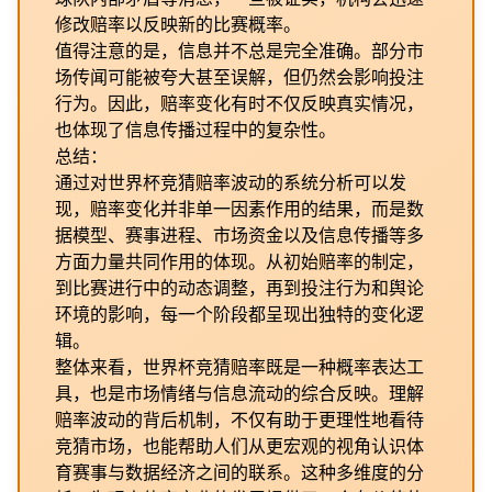
修改赔率以反映新的比赛概率。
值得注意的是，信息并不总是完全准确。部分市
场传闻可能被夸大甚至误解，但仍然会影响投注
行为。因此，赔率变化有时不仅反映真实情况，
也体现了信息传播过程中的复杂性。
总结：
通过对世界杯竞猜赔率波动的系统分析可以发
现，赔率变化并非单一因素作用的结果，而是数
据模型、赛事进程、市场资金以及信息传播等多
方面力量共同作用的体现。从初始赔率的制定，
到比赛进行中的动态调整，再到投注行为和舆论
环境的影响，每一个阶段都呈现出独特的变化逻
辑。
整体来看，世界杯竞猜赔率既是一种概率表达工
具，也是市场情绪与信息流动的综合反映。理解
赔率波动的背后机制，不仅有助于更理性地看待
竞猜市场，也能帮助人们从更宏观的视角认识体
育赛事与数据经济之间的联系。这种多维度的分