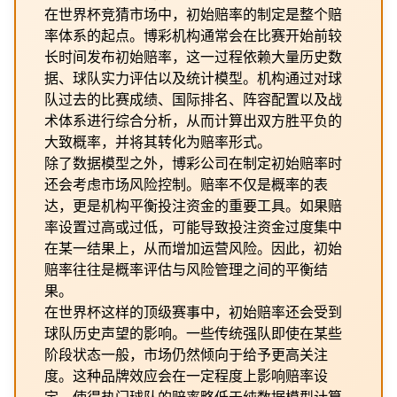
在世界杯竞猜市场中，初始赔率的制定是整个赔
率体系的起点。博彩机构通常会在比赛开始前较
长时间发布初始赔率，这一过程依赖大量历史数
据、球队实力评估以及统计模型。机构通过对球
队过去的比赛成绩、国际排名、阵容配置以及战
术体系进行综合分析，从而计算出双方胜平负的
大致概率，并将其转化为赔率形式。
除了数据模型之外，博彩公司在制定初始赔率时
还会考虑市场风险控制。赔率不仅是概率的表
达，更是机构平衡投注资金的重要工具。如果赔
率设置过高或过低，可能导致投注资金过度集中
在某一结果上，从而增加运营风险。因此，初始
赔率往往是概率评估与风险管理之间的平衡结
果。
在世界杯这样的顶级赛事中，初始赔率还会受到
球队历史声望的影响。一些传统强队即使在某些
阶段状态一般，市场仍然倾向于给予更高关注
度。这种品牌效应会在一定程度上影响赔率设