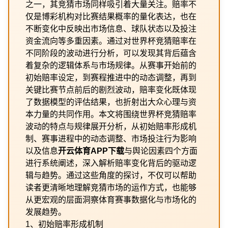
之一，其竞猜市场同样吸引着大量关注。赔率不
仅是博彩机构对比赛结果概率的量化表达，也在
不断变化中反映出市场信息、球队状态以及投注
资金流向等多重因素。通过对世界杯竞猜赔率在
不同阶段的波动进行分析，可以发现其背后蕴含
着复杂的逻辑体系与市场规律。从赛事开始前的
初始赔率设定，到赛程推进中的动态调整，再到
关键比赛节点前后的剧烈波动，赔率变化既体现
了数据模型的评估结果，也折射出大众心理与资
本力量的共同作用。本文将围绕世界杯竞猜赔率
波动的特点与规律展开分析，从初始赔率形成机
制、赛事进程中的动态调整、市场投注行为影响
以及信息
开云体育APP下载
与舆论因素四个方面
进行系统阐述，深入解析赔率变化背后的驱动逻
辑与趋势。通过这些角度的探讨，不仅可以帮助
读者更清晰地理解竞猜市场的运作方式，也能够
从更宏观的层面洞察体育赛事数据化与市场化的
发展趋势。
1、初始赔率形成机制