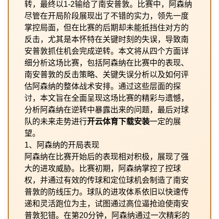
转，最终以1-2输给了南安普敦。比赛中，阿森纳
尽管在开局阶段展现出了不错的实力，领先一度
掌控局面，但在比赛的后期却未能抵挡住对方的
反击，尤其是本怀特在关键时刻的失误，导致南
安普敦抓住机会完成逆转。本文将从四个方面详
细分析这场比赛，包括阿森纳在比赛中的表现、
南安普敦的反击策略、关键失误分析以及如何评
估阿森纳的整体战术安排。通过这些层面的探
讨，本文旨在全面呈现这场比赛的精彩与遗憾，
分析阿森纳在逆转中暴露出来的问题，最后对球
队的未来走势进行
开云体育下载安装
一定的展
望。
1、阿森纳的开局表现
阿森纳在比赛开始后的表现相对积极，展现了强
大的进攻威胁。比赛初期，阿森纳掌控了控球
权，并通过有效的传球和定位球机会制造了南安
普敦的防线压力。球队的进攻体系依旧以快速传
递和灵活跑位为主，试图通过高位逼抢迫使南安
普敦犯错。在第20分钟，阿森纳通过一次精彩的