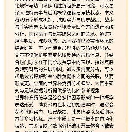
化规律与热门球队的胜负趋势展开研究，可以更
深入理解赛事背后的概率逻辑与竞技状态。本文
将从赔率形成机制、球队实力与历史战绩、战术
与阵容因素以及赛程环境变量四个方面进行系统
分析，探讨赔率与比赛结果之间的关系。通过对
赔率数据、球队状态、战术安排以及赛事环境的
综合研判，可以构建更加理性的竞猜预测思路。
文章不仅解析赔率变化所反映的市场信息，还结
合热门球队在不同阶段赛事中的表现，探讨其胜
负趋势背后的深层原因。通过多角度分析，可以
帮助读者理解赔率与胜负概率之间的关联，从而
形成更加全面的世界杯竞猜分析框架，为赛事研
究与足球数据分析提供系统化的参考视角。
世界杯竞猜赔率是综合多种因素形成的一种概率
表达形式。博彩公司在制定初始赔率时，通常会
参考球队实力、历史战绩、球员阵容以及近期状
态等多项指标。赔率本质上是一种概率的市场化
表达，它既反映了数据分析结果
开云体育下载安