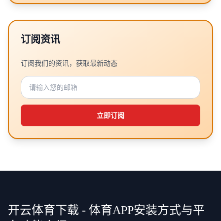
订阅资讯
订阅我们的资讯，获取最新动态
立即订阅
开云体育下载 - 体育APP安装方式与平