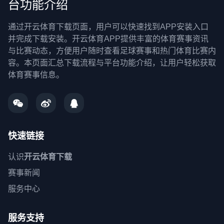
台功能介绍
通过开云体育下载页面，用户可以快速找到APP安装入口
并完成下载安装。开云体育APP提供丰富的体育赛事资讯
与比赛动态，方便用户随时查看足球赛事和热门体育比赛内
容。本页面汇总下载流程与平台功能介绍，让用户轻松获取
体育赛事信息。
快速链接
认识
开云体育下载
赛事新闻
服务中心
服务支持