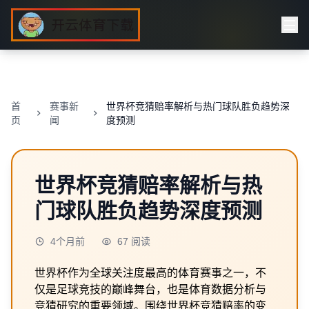
首
赛事新
世界杯竞猜赔率解析与热门球队胜负趋势深
页
闻
度预测
世界杯竞猜赔率解析与热
门球队胜负趋势深度预测
4个月前
67 阅读
世界杯作为全球关注度最高的体育赛事之一，不
仅是足球竞技的巅峰舞台，也是体育数据分析与
竞猜研究的重要领域。围绕世界杯竞猜赔率的变