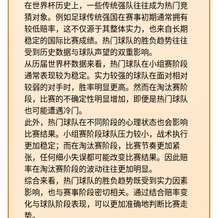
在世界杯历史上，一些传统强队往往成为热门竞
猜对象。例如足球传统强国在赛事初期通常拥有
较低赔率，这不仅源于其整体实力，也来自长期
稳定的国际比赛成绩。热门球队的胜负趋势往往
受到历史数据与球队声望的双重影响。
从历届世界杯数据来看，热门球队在小组赛阶段
通常表现较为稳定。实力较强的球队在面对相对
较弱的对手时，胜率明显更高。然而在淘汰赛阶
段，比赛的不确定性明显增加，即便是热门球队
也可能遭遇冷门。
此外，热门球队在不同阶段的心理状态也会影响
比赛结果。小组赛阶段球队压力较小，战术执行
更加稳定；而在淘汰赛阶段，比赛节奏更加紧
张，任何细小失误都可能改变比赛结果。因此赔
率在淘汰赛阶段的波动往往更加明显。
综合来看，热门球队的胜负趋势既受到实力因素
影响，也与赛事阶段密切相关。通过结合赔率变
化与球队阶段表现，可以更加准确地判断比赛走
势。