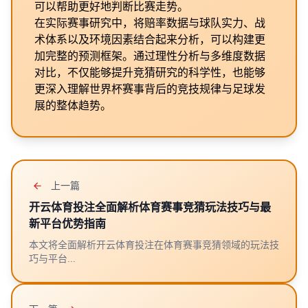
可以帮助更好地判断比赛走势。
在实际赛事研究中，将赔率数据与球队实力、战
术体系以及环境因素结合起来分析，可以构建更
加完整的预测框架。通过理性分析与多维度数据
对比，不仅能够提升竞猜研究的科学性，也能够
更深入理解世界杯赛事背后的竞技规律与足球发
展的整体趋势。
上一篇
开云体育投注全面解析体育赛事竞猜玩法技巧与最
新平台优势指南
本文将全面解析开云体育投注在体育赛事竞猜领域的玩法技
巧与平台...