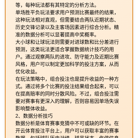
等，每种玩法都有其特定的分析方法。
单场胜平负玩法要求用户预测比赛最终的结果，
这种玩法相对直观，但需要结合两队近期状态、
历史交锋记录以及主客场因素进行综合分析。精
准的数据分析可以显著提高中奖概率。
大小球和让球玩法则需要对进球数和比分差进行
预测，这类玩法更适合掌握数据统计技巧的用
户。通过观察两队的进攻、防守能力及近期比赛
风格，用户可以制定更加科学的投注方案，从而
优化收益。
在玩法策略中，组合投注也是提升收益的一种方
式。通过将多个比赛的投注结果组合起来，可以
在提高赔率的同时分散风险。不过，组合投注需
要对赛事有更深入的理解，否则容易因单场失误
影响整体收益。
2、数据分析技巧
数据分析是体育赛事竞猜中不可或缺的环节。在
开云体育投注平台上，用户可以获取丰富的赛事