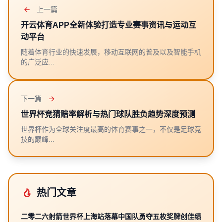
上一篇
开云体育APP全新体验打造专业赛事资讯与运动互
动平台
随着体育行业的快速发展，移动互联网的普及以及智能手机
的广泛应...
下一篇
世界杯竞猜赔率解析与热门球队胜负趋势深度预测
世界杯作为全球关注度最高的体育赛事之一，不仅是足球竞
技的巅峰...
热门文章
二零二六射箭世界杯上海站落幕中国队勇夺五枚奖牌创佳绩