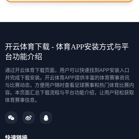
开云体育下载 - 体育APP安装方式与平
台功能介绍
通过开云体育下载页面，用户可以快速找到APP安装入口
并完成下载安装。开云体育APP提供丰富的体育赛事资讯
与比赛动态，方便用户随时查看足球赛事和热门体育比赛内
容。本页面汇总下载流程与平台功能介绍，让用户轻松获取
体育赛事信息。
快速链接