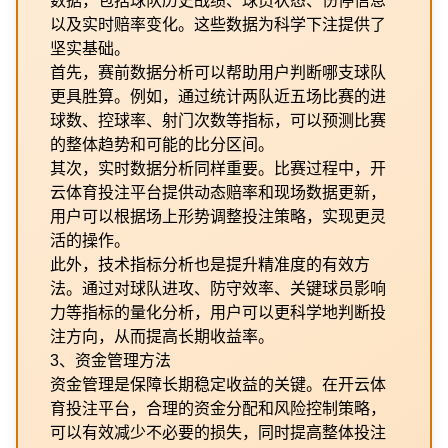
数据，包括球队历史战绩、球员状态、伤停信息
以及实时赔率变化。这些数据为科学下注提供了
坚实基础。
首先，赛前数据分析可以帮助用户判断哪支球队
更具胜算。例如，通过统计两队近五场比赛的进
球数、控球率、射门次数等指标，可以预测比赛
的整体趋势和可能的比分区间。
其次，实时数据分析同样重要。比赛过程中，开
云体育投注平台提供动态赔率和现场数据更新，
用户可以根据场上形势调整投注策略，实现更灵
活的操作。
此外，技术指标分析也是提升精准度的有效方
法。通过对球队进攻、防守效率、关键球员影响
力等指标的量化分析，用户可以更科学地判断投
注方向，从而提高长期收益率。
3、资金管理方法
资金管理是保障长期稳定收益的关键。在开云体
育投注平台，合理的资金分配和风险控制策略，
可以有效减少不必要的损失，同时提高整体投注