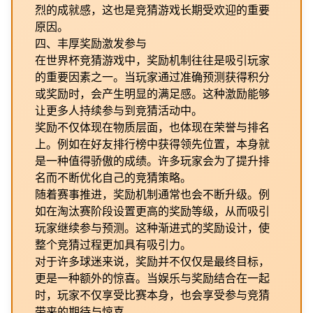
烈的成就感，这也是竞猜游戏长期受欢迎的重要
原因。
四、丰厚奖励激发参与
在世界杯竞猜游戏中，奖励机制往往是吸引玩家
的重要因素之一。当玩家通过准确预测获得积分
或奖励时，会产生明显的满足感。这种激励能够
让更多人持续参与到竞猜活动中。
奖励不仅体现在物质层面，也体现在荣誉与排名
上。例如在好友排行榜中获得领先位置，本身就
是一种值得骄傲的成绩。许多玩家会为了提升排
名而不断优化自己的竞猜策略。
随着赛事推进，奖励机制通常也会不断升级。例
如在淘汰赛阶段设置更高的奖励等级，从而吸引
玩家继续参与预测。这种渐进式的奖励设计，使
整个竞猜过程更加具有吸引力。
对于许多球迷来说，奖励并不仅仅是最终目标，
更是一种额外的惊喜。当娱乐与奖励结合在一起
时，玩家不仅享受比赛本身，也会享受参与竞猜
带来的期待与惊喜。