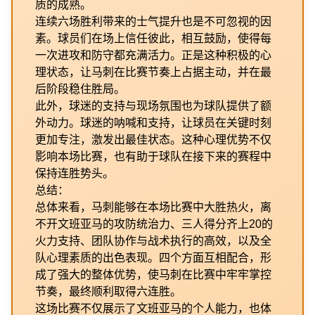
质的成熟。
连续六场胜利带来的士气提升也是不可忽视的因
素。球员们在场上信任彼此，相互鼓励，使得每
一次进攻和防守都充满活力。正是这种积极的心
理状态，让马刺在比赛节奏上占据主动，并在最
后阶段稳住胜局。
此外，球迷的支持与现场氛围也为球队提供了额
外动力。球迷的呐喊和支持，让球员在关键时刻
更加专注，激发出最佳状态。这种心理优势不仅
影响本场比赛，也有助于球队在接下来的赛程中
保持连胜势头。
总结：
总体来看，马刺能够在本场比赛中大胜热火，离
不开文班亚马的攻防统治力、三人得分齐上20的
火力支持、团队协作与战术执行的高效，以及全
队心理素质的出色表现。四个方面互相配合，形
成了强大的整体优势，使马刺在比赛中牢牢掌控
节奏，最终顺利取得六连胜。
这场比赛不仅展示了文班亚马的个人能力，也体