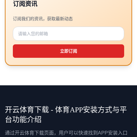
订阅资讯
订阅我们的资讯，获取最新动态
立即订阅
开云体育下载 - 体育APP安装方式与平
台功能介绍
通过开云体育下载页面，用户可以快速找到APP安装入口