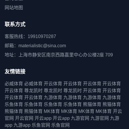
网站地图
联系方式
客服热线：19910970287
邮箱：materialistic@sina.com
地址：上海市静安区南京西路嘉里中心办公楼2座 709
友情链接
必威体育
必威体育
开云体育
开云体育
开云体育
开云体育
开云体育
尊龙凯时
尊龙凯时
尊龙凯时
开云体育
开云体育
开云体育
开云体育
九游体育
九游体育
九游体育
九游体育
乐鱼体育
乐鱼体育
乐鱼体育
乐鱼体育
熊猫体育
熊猫体育
熊猫体育
熊猫体育
MK体育
MK体育
MK体育
MK体育
开云
官网
开云官网
开云app
开云app
九游官网
九游官网
九游
app
九游app
乐鱼官网
乐鱼官网