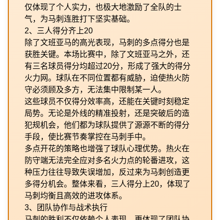
仅体现了个人实力，也极大地激励了全队的士
气，为马刺连胜打下坚实基础。
2、三人得分齐上20
除了文班亚马的高光表现，马刺的多点得分也是
获胜关键。本场比赛中，除了文班亚马之外，还
有三名球员得分均超过20分，形成了强大的得分
火力网。球队在不同位置都有威胁，迫使热火防
守必须顾及多方，无法集中限制某一人。
这些球员不仅得分效率高，还能在关键时刻稳定
局势。无论是外线的精准投射，还是突破后的造
犯规机会，他们都为球队提供了源源不断的得分
手段，使比赛节奏掌控在马刺手中。
多点开花的策略也增强了球队心理优势。热火在
防守端无法完全应对多名火力点的轮番进攻，这
种压力往往导致失误增加，反过来为马刺创造更
多得分机会。整体来看，三人得分上20，体现了
马刺均衡且高效的进攻体系。
3、团队协作与战术执行
马刺的胜利不仅依赖个人表现，更体现了团队协