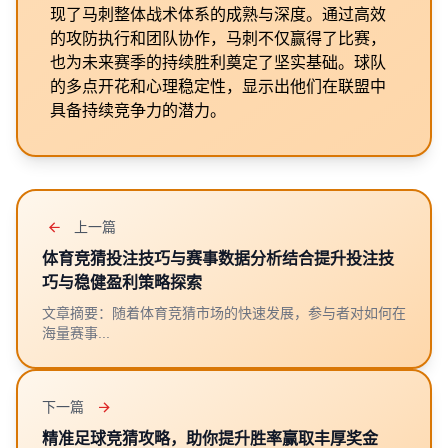
现了马刺整体战术体系的成熟与深度。通过高效
的攻防执行和团队协作，马刺不仅赢得了比赛，
也为未来赛季的持续胜利奠定了坚实基础。球队
的多点开花和心理稳定性，显示出他们在联盟中
具备持续竞争力的潜力。
上一篇
体育竞猜投注技巧与赛事数据分析结合提升投注技
巧与稳健盈利策略探索
文章摘要：随着体育竞猜市场的快速发展，参与者对如何在
海量赛事...
下一篇
精准足球竞猜攻略，助你提升胜率赢取丰厚奖金