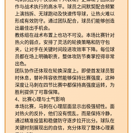
作与战术执行的高水平。球员之间默契配合频繁
上演挡拆、无球跑动及快速传导球，让热火难以
形成有效防守。通过团队配合，球员们能够创造
出最佳出手机会。
教练组在战术布置上也功不可没。本场比赛针对
热火的弱点，安排了灵活的轮换策略和防守包
夹，让对手在关键时间段进攻效率下降。每位球
员都在场上明确职责，整体攻防节奏掌控得非常
出色。
团队协作还体现在轮换深度上。即使首发球员暂
时休息，替补阵容依然能够保持比赛强度，这种
深度让马刺在四节比赛中都保持高强度运转，为
胜利提供了可靠保障。
4、比赛心理与士气影响
本场比赛，马刺在心理层面显示出极强韧性。面
对热火的反扑，他们没有慌乱，而是保持冷静，
通过精准投篮和稳健防守逐步拉开比分。球队在
关键时刻展现出的自信，充分体现了整体心理素