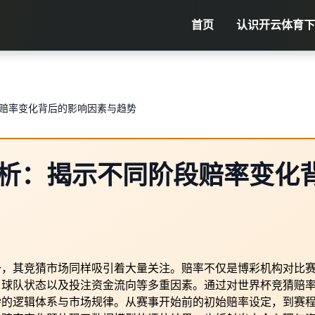
首页
认识
开云体育下
赔率变化背后的影响因素与趋势
析：揭示不同阶段赔率变化
一，其竞猜市场同样吸引着大量关注。赔率不仅是博彩机构对比
、球队状态以及投注资金流向等多重因素。通过对世界杯竞猜赔
杂的逻辑体系与市场规律。从赛事开始前的初始赔率设定，到赛