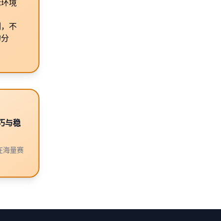
论环境
制，不
的分
巧与稳
在海量赛