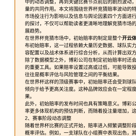
中的动态调整，再到关键比赛节点前后的剧烈波动
量的共同作用。本文将围绕世界杯竞猜赔率波动的
市场投注行为影响以及信息与舆论因素四个方面进
的探讨，不仅可以帮助读者更清晰地理解竞猜市场
展趋势。
在世界杯竞猜市场中，初始赔率的制定是整个
开云
布初始赔率，这一过程依赖大量历史数据、球队实
容配置以及战术体系进行综合分析，从而计算出双
除了数据模型之外，博彩公司在制定初始赔率时还
的重要工具。如果赔率设置过高或过低，可能导致
往往是概率评估与风险管理之间的平衡结果。
在世界杯这样的顶级赛事中，初始赔率还会受到球
倾向于给予更高关注度。这种品牌效应会在一定程
果。
此外，初始赔率的发布时间也具有策略意义。博彩
率更多体现机构的预估判断，而随着投注量增加，
2、赛事阶段动态调整
随着世界杯比赛的正式开始，赔率进入频繁调整阶
概率评估。例如，一支球队在小组赛中表现出色，