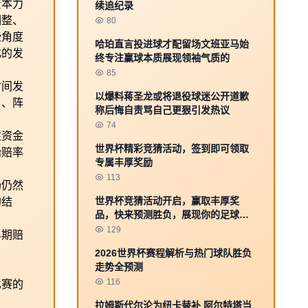
资本力
续追纪录
调整、
80
些角度
哈珀直言投进球才配留场文班亚马始
化的发
终专注赢球本质展现领袖气质的
85
时间发
以爆料蒋圣龙或将退役球迷公开道歉
名、阵
称后悔自责骂自己更狠引发热议
74
注资金
世界杯精彩竞猜活动，签到即可领取
始赔率
专属丰厚奖励
113
场仍然
世界杯竞猜活动开启，赢取丰厚奖
的结
品，快来预测胜负，展现你的足球智
慧！
129
早期赔
2026世界杯赛程解析与热门球队胜负
走势全预测
116
比赛的
拉姆斯代尔沦为纽卡替补 阿尔特塔当