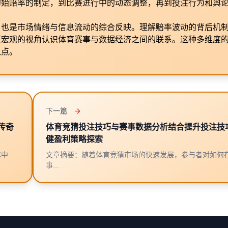
初始赔率的制定，到比赛进行中的动态调整，再到投注行为和舆
，也是市场情绪与信息流动的综合反映。理解赔率波动的背后机
更宏观的视角认识体育赛事与数据经济之间的联系。这种多维度
入点。
下一篇
传奇
体育竞猜投注技巧与赛事数据分析结合提升投注技
健盈利策略探索
...
文章摘要：随着体育竞猜市场的快速发展，参与者对如何
事...