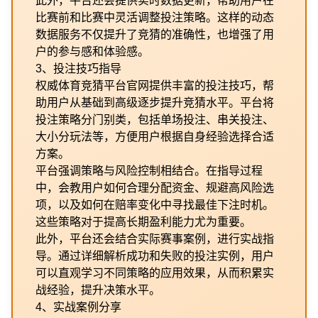
此外，平台还会提供实时数据更新，帮助用户在
比赛前和比赛中灵活调整投注策略。这样的动态
数据服务不仅提升了竞猜的准确性，也增强了用
户的参与感和体验感。
3、投注技巧指导
权威体育竞猜平台官网提供丰富的投注技巧，帮
助用户从基础到高级逐步提升竞猜水平。平台将
投注策略分门别类，包括单场投注、串关投注、
大小分玩法等，方便用户根据自身经验选择合适
方案。
平台强调策略与风险控制相结合。在指导过程
中，会教用户如何合理分配资金、规避高风险选
项，以及如何在赔率变化中寻找最佳下注时机。
这些策略对于提高长期盈利能力尤为重要。
此外，平台还会结合实际赛事案例，进行实战指
导。通过详细解析成功和失败的投注实例，用户
可以直观学习不同策略的应用效果，从而积累实
战经验，提升决策水平。
4、实战案例分享