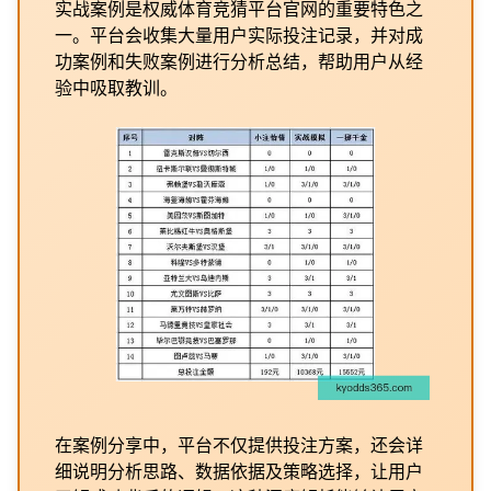
实战案例是权威体育竞猜平台官网的重要特色之
一。平台会收集大量用户实际投注记录，并对成
功案例和失败案例进行分析总结，帮助用户从经
验中吸取教训。
在案例分享中，平台不仅提供投注方案，还会详
细说明分析思路、数据依据及策略选择，让用户