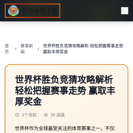
首
赛事新
世界杯胜负竞猜攻略解析 轻松把握赛事走势
页
闻
赢取丰厚奖金
世界杯胜负竞猜攻略解析
轻松把握赛事走势 赢取丰
厚奖金
3个月前
39 阅读
世界杯作为全球最受关注的体育赛事之一，不仅