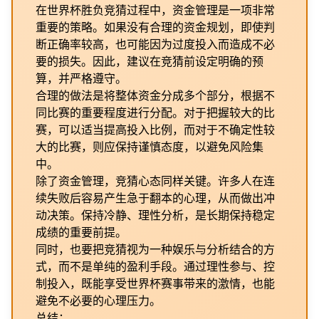
在世界杯胜负竞猜过程中，资金管理是一项非常
重要的策略。如果没有合理的资金规划，即使判
断正确率较高，也可能因为过度投入而造成不必
要的损失。因此，建议在竞猜前设定明确的预
算，并严格遵守。
合理的做法是将整体资金分成多个部分，根据不
同比赛的重要程度进行分配。对于把握较大的比
赛，可以适当提高投入比例，而对于不确定性较
大的比赛，则应保持谨慎态度，以避免风险集
中。
除了资金管理，竞猜心态同样关键。许多人在连
续失败后容易产生急于翻本的心理，从而做出冲
动决策。保持冷静、理性分析，是长期保持稳定
成绩的重要前提。
同时，也要把竞猜视为一种娱乐与分析结合的方
式，而不是单纯的盈利手段。通过理性参与、控
制投入，既能享受世界杯赛事带来的激情，也能
避免不必要的心理压力。
总结：