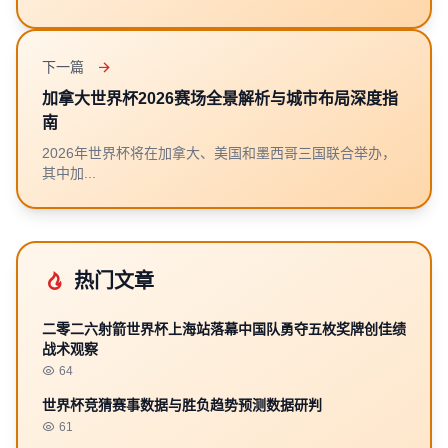
下一篇
加拿大世界杯2026赛场全景解析与城市布局深度指
南
2026年世界杯将在加拿大、美国和墨西哥三国联合举办，
其中加...
热门文章
二零二六射箭世界杯上海站落幕中国队勇夺五枚奖牌创佳绩
战术观察
64
世界杯竞猜赛事数据与胜负趋势预测数据研判
61