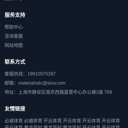
服务支持
帮助中心
咨询客服
网站地图
联系方式
客服热线：19910970287
邮箱：materialistic@sina.com
地址：上海市静安区南京西路嘉里中心办公楼2座 709
友情链接
必威体育
必威体育
开云体育
开云体育
开云体育
开云体育
开云体育
尊龙凯时
尊龙凯时
尊龙凯时
开云体育
开云体育