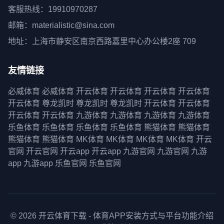
客服热线：19910970287
邮箱：materialistic@sina.com
地址：上海市静安区南京西路嘉里中心办公楼2座 709
友情链接
必威体育
必威体育
开云体育
开云体育
开云体育
开云体育
开云体育
尊龙凯时
尊龙凯时
尊龙凯时
开云体育
开云体育
开云体育
开云体育
九游体育
九游体育
九游体育
九游体育
乐鱼体育
乐鱼体育
乐鱼体育
乐鱼体育
熊猫体育
熊猫体育
熊猫体育
熊猫体育
MK体育
MK体育
MK体育
MK体育
开云
官网
开云官网
开云app
开云app
九游官网
九游官网
九游
app
九游app
乐鱼官网
乐鱼官网
© 2026
开云体育下载 - 体育APP安装方式与平台功能介绍