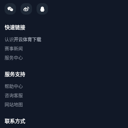
快速链接
认识
开云体育下载
赛事新闻
服务中心
服务支持
帮助中心
咨询客服
网站地图
联系方式