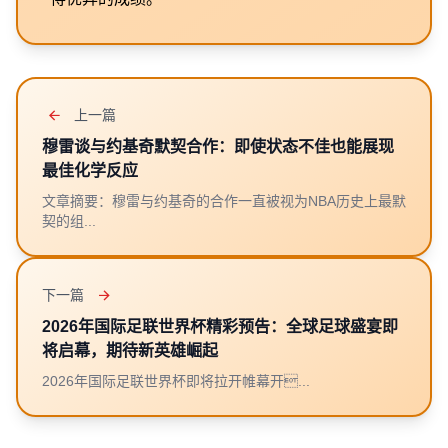
上一篇
穆雷谈与约基奇默契合作：即使状态不佳也能展现
最佳化学反应
文章摘要：穆雷与约基奇的合作一直被视为NBA历史上最默
契的组...
下一篇
2026年国际足联世界杯精彩预告：全球足球盛宴即
将启幕，期待新英雄崛起
2026年国际足联世界杯即将拉开帷幕开...