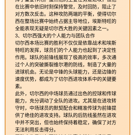
在比赛中依旧时刻保持警觉，及时回防，阻止了
对方数次反击。这种攻防两端的平衡，使得切尔
西在整场比赛中始终占据主导地位，埃斯特旺的
全能表现无疑是切尔西大胜的关键因素之一。
3、切尔西强大的个人能力与团队合作
切尔西本场比赛的胜利不仅仅是依靠战术和埃斯
特旺的发挥，球员们的个人能力也起到了决定性
作用。球队的前锋线展现了极高的效率，多次通
过个人的突破撕裂维尔港的防线，制造了大量的
进球机会。无论是中锋的头球能力，还是边锋的
速度优势，都成为了切尔西进攻体系中的关键要
素。
此外，切尔西的中场球员通过出色的控球和传球
能力，充分调动了全队的进攻。尤其是在进攻转
守时，中场球员的默契配合和精准传球为前锋提
供了绝佳的进攻支持。球队的后防线虽然在进攻
中并不突出，但也始终保持着稳定，确保了对方
无法利用反击得分。