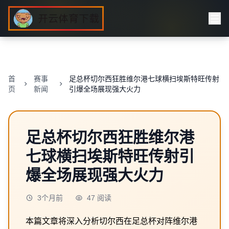
首
赛事
足总杯切尔西狂胜维尔港七球横扫埃斯特旺传射
页
新闻
引爆全场展现强大火力
足总杯切尔西狂胜维尔港
七球横扫埃斯特旺传射引
爆全场展现强大火力
3个月前
47 阅读
本篇文章将深入分析切尔西在足总杯对阵维尔港