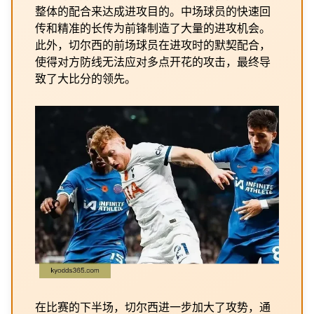
整体的配合来达成进攻目的。中场球员的快速回
传和精准的长传为前锋制造了大量的进攻机会。
此外，切尔西的前场球员在进攻时的默契配合，
使得对方防线无法应对多点开花的攻击，最终导
致了大比分的领先。
在比赛的下半场，切尔西进一步加大了攻势，通