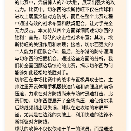
的比赛中，凭借惊人的7-0大胜，展现出强大的攻
击力。比赛中，切尔西的埃斯特旺不仅在传球和
进攻上屡屡突破对方防线，而且在整个比赛过程
中通过有效的战术布置和默契配合，让对手完全
无力反击。本文将从四个方面详细阐述切尔西的
胜利：首先，球队的攻击性战术布置；其次，埃
斯特旺的关键作用和表现；接着，切尔西强大的
个人能力和团队合作；最后，维尔港的防守漏洞
与切尔西的把握机会。通过这些方面的分析，我
们将全面回顾这场惊艳的比赛，揭示切尔西为何
能够如此轻松地战胜对手。
切尔西在本场比赛中的战术布置极具攻击性，主
帅注重
开云体育手机版
快速传递和高强度的前场
压迫，力求在对方防线尚未布防时迅速打击。比
赛伊始，切尔西便展开了全场高压，迫使维尔港
后防线频频出现失误。球队在进攻端的布局严
谨，尤其是在边路的突破上，利用快速的边锋不
断撕裂对方防线。
球队的攻势不仅仅依赖于单一的球员，而是通过