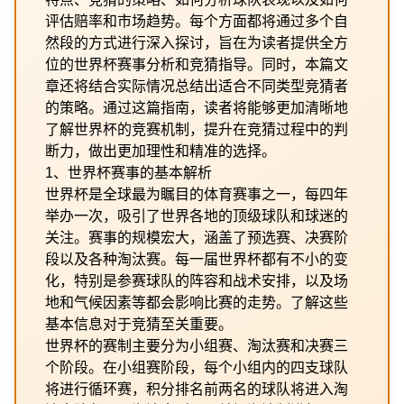
评估赔率和市场趋势。每个方面都将通过多个自
然段的方式进行深入探讨，旨在为读者提供全方
位的世界杯赛事分析和竞猜指导。同时，本篇文
章还将结合实际情况总结出适合不同类型竞猜者
的策略。通过这篇指南，读者将能够更加清晰地
了解世界杯的竞赛机制，提升在竞猜过程中的判
断力，做出更加理性和精准的选择。
1、世界杯赛事的基本解析
世界杯是全球最为瞩目的体育赛事之一，每四年
举办一次，吸引了世界各地的顶级球队和球迷的
关注。赛事的规模宏大，涵盖了预选赛、决赛阶
段以及各种淘汰赛。每一届世界杯都有不小的变
化，特别是参赛球队的阵容和战术安排，以及场
地和气候因素等都会影响比赛的走势。了解这些
基本信息对于竞猜至关重要。
世界杯的赛制主要分为小组赛、淘汰赛和决赛三
个阶段。在小组赛阶段，每个小组内的四支球队
将进行循环赛，积分排名前两名的球队将进入淘