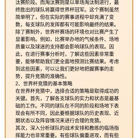
汰赛阶段。而淘汰赛则是以单场淘汰制进行，最
终胜出的球队将赢得世界杯冠军。这个赛制虽然
简单明了，但在实际的赛事进程中却充满了变
数，每支球队的发挥都有可能影响最终的结果。
除了赛制外，世界杯赛场的环境也对比赛产生了
显著影响。例如，比赛举办地的气候条件、场地
质量以及球迷的支持都会影响球队的表现。因
此，在进行赛事分析时，了解这些因素非常重
要，能够帮助我们更全面地预测比赛结果。考虑
到这些因素，可以让我们更好地把握赛事的走
势，提升竞猜的准确性。
2、世界杯竞猜的基本策略
在世界杯竞猜中，选择合适的策略是取得成功的
关键。首先，了解各支球队的实力和状态是最基
础的工作。不同的球队在不同的阶段和场地下表
现会有所不同，因此要根据球队的历史表现、近
期状态以及阵容情况来进行合理的竞猜。
其次，深入分析球队的战术安排和教练的临场指
挥能力也非常重要。有些球队偏重进攻，而有些