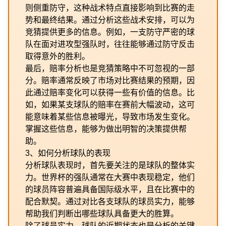
则侧重防守，这种战术特点直接影响到比赛的走
势和最终结果。通过分析这些战术安排，可以为
竞猜提供更多的信息。例如，一支防守严密的球
队在面对进攻型强队时，往往能够通过防守反击
取得意外的胜利。
最后，赔率分析也是竞猜策略中不可忽视的一部
分。赔率通常反映了市场对比赛结果的预期，因
此通过赔率变化可以获得一些有价值的信息。比
如，如果某支球队的赔率在赛前大幅波动，这可
能意味着某些信息被曝光，导致市场发生变化。
掌握这些信息，能够为做出明智的决策提供帮
助。
3、如何分析球队的表现
分析球队表现时，首先要关注的是球队的整体实
力。世界杯的强队通常在大赛中表现稳定，他们
的球员阵容普遍具备国际级水平，且在比赛中的
配合默契。通过对比各支球队的球员实力，能够
帮助我们判断出哪些球队具备更大的胜算。
除了球员实力，球队的近期状态也是分析的关键