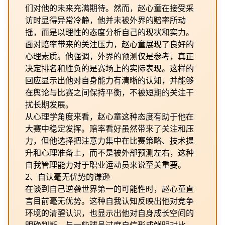
们对他的未来充满期待。然而，赵心童在接受采
访时显得异常冷静，他并未被外界的赔率所动
摇，而是以理性的态度分析自己的现状和实力。
面对赔率带来的关注压力，赵心童展现了良好的
心理素质。他强调，外界的预测仅是参考，真正
决定排名和胜负的是赛场上的实际表现。这样的
回应显示出他对自身能力有清晰的认知，并能够
在舆论与比赛之间保持平衡，不被短期的关注干
扰长期发展。
从心理学角度来看，赵心童这种态度有助于他在
大赛中稳定发挥。赔率看好虽然带来了关注和压
力，但他选择把注意力集中在比赛策略、技术提
升和心理准备上，而不是被外部预测左右，这种
自我管理能力对于职业运动员来说至关重要。
2、自认毫无优势的谦逊
在谈到自己逆袭世界第一的可能性时，赵心童直
言目前毫无优势。这种自我认知反映出他对竞争
环境的清醒认识，也显示出他对自身成长空间的