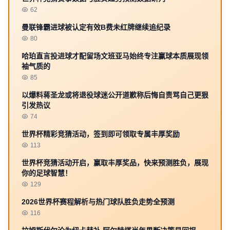
62
曼联锋霸进球被认定有效B费未红牌继续追纪录
80
哈珀直言投进球才配留场文班亚马始终专注赢球本质展现领
袖气质的
85
以爆料蒋圣龙或将退役球迷公开道歉称后悔自责骂自己更狠
引发热议
74
世界杯精彩竞猜活动，签到即可领取专属丰厚奖励
113
世界杯竞猜活动开启，赢取丰厚奖品，快来预测胜负，展现
你的足球智慧！
129
2026世界杯赛程解析与热门球队胜负走势全预测
116