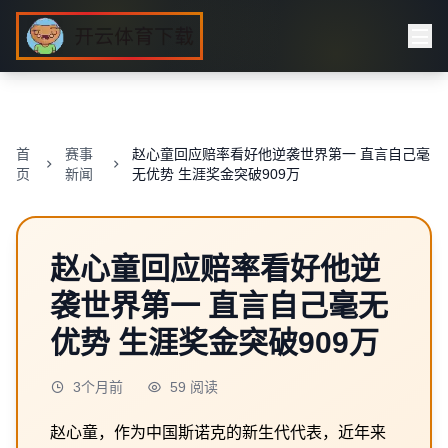
首
赛事
赵心童回应赔率看好他逆袭世界第一 直言自己毫
页
新闻
无优势 生涯奖金突破909万
赵心童回应赔率看好他逆
袭世界第一 直言自己毫无
优势 生涯奖金突破909万
3个月前
59 阅读
赵心童，作为中国斯诺克的新生代代表，近年来