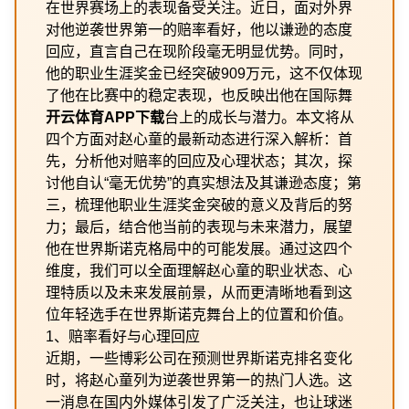
在世界赛场上的表现备受关注。近日，面对外界
对他逆袭世界第一的赔率看好，他以谦逊的态度
回应，直言自己在现阶段毫无明显优势。同时，
他的职业生涯奖金已经突破909万元，这不仅体现
了他在比赛中的稳定表现，也反映出他在国际舞
开云体育APP下载
台上的成长与潜力。本文将从
四个方面对赵心童的最新动态进行深入解析：首
先，分析他对赔率的回应及心理状态；其次，探
讨他自认“毫无优势”的真实想法及其谦逊态度；第
三，梳理他职业生涯奖金突破的意义及背后的努
力；最后，结合他当前的表现与未来潜力，展望
他在世界斯诺克格局中的可能发展。通过这四个
维度，我们可以全面理解赵心童的职业状态、心
理特质以及未来发展前景，从而更清晰地看到这
位年轻选手在世界斯诺克舞台上的位置和价值。
1、赔率看好与心理回应
近期，一些博彩公司在预测世界斯诺克排名变化
时，将赵心童列为逆袭世界第一的热门人选。这
一消息在国内外媒体引发了广泛关注，也让球迷