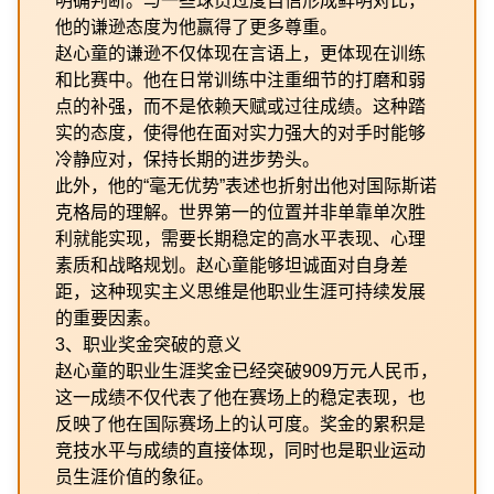
明确判断。与一些球员过度自信形成鲜明对比，
他的谦逊态度为他赢得了更多尊重。
赵心童的谦逊不仅体现在言语上，更体现在训练
和比赛中。他在日常训练中注重细节的打磨和弱
点的补强，而不是依赖天赋或过往成绩。这种踏
实的态度，使得他在面对实力强大的对手时能够
冷静应对，保持长期的进步势头。
此外，他的“毫无优势”表述也折射出他对国际斯诺
克格局的理解。世界第一的位置并非单靠单次胜
利就能实现，需要长期稳定的高水平表现、心理
素质和战略规划。赵心童能够坦诚面对自身差
距，这种现实主义思维是他职业生涯可持续发展
的重要因素。
3、职业奖金突破的意义
赵心童的职业生涯奖金已经突破909万元人民币，
这一成绩不仅代表了他在赛场上的稳定表现，也
反映了他在国际赛场上的认可度。奖金的累积是
竞技水平与成绩的直接体现，同时也是职业运动
员生涯价值的象征。