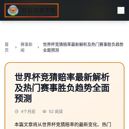
首
赛事新
世界杯竞猜赔率最新解析及热门赛事胜负趋势
页
闻
全面预测
世界杯竞猜赔率最新解析
及热门赛事胜负趋势全面
预测
4个月前
52 阅读
本篇文章将从世界杯竞猜赔率的最新变化、热门