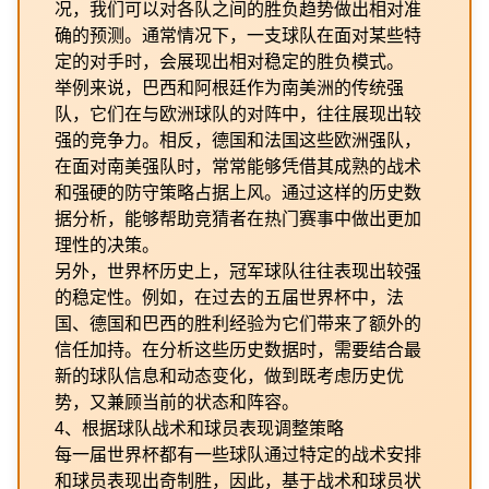
况，我们可以对各队之间的胜负趋势做出相对准
确的预测。通常情况下，一支球队在面对某些特
定的对手时，会展现出相对稳定的胜负模式。
举例来说，巴西和阿根廷作为南美洲的传统强
队，它们在与欧洲球队的对阵中，往往展现出较
强的竞争力。相反，德国和法国这些欧洲强队，
在面对南美强队时，常常能够凭借其成熟的战术
和强硬的防守策略占据上风。通过这样的历史数
据分析，能够帮助竞猜者在热门赛事中做出更加
理性的决策。
另外，世界杯历史上，冠军球队往往表现出较强
的稳定性。例如，在过去的五届世界杯中，法
国、德国和巴西的胜利经验为它们带来了额外的
信任加持。在分析这些历史数据时，需要结合最
新的球队信息和动态变化，做到既考虑历史优
势，又兼顾当前的状态和阵容。
4、根据球队战术和球员表现调整策略
每一届世界杯都有一些球队通过特定的战术安排
和球员表现出奇制胜，因此，基于战术和球员状