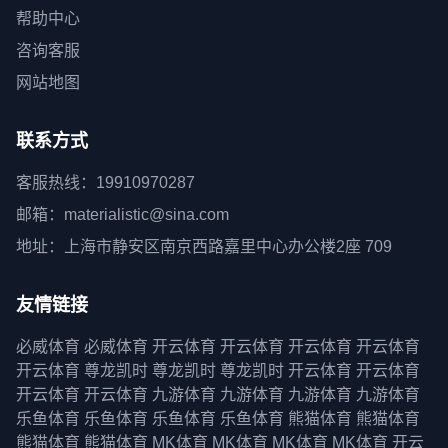
帮助中心
咨询客服
网站地图
联系方式
客服热线：19910970287
邮箱：materialistic@sina.com
地址：上海市静安区南京西路嘉里中心办公楼2座 709
友情链接
必威体育
必威体育
开云体育
开云体育
开云体育
开云体育
开云体育
尊龙凯时
尊龙凯时
尊龙凯时
开云体育
开云体育
开云体育
开云体育
九游体育
九游体育
九游体育
九游体育
乐鱼体育
乐鱼体育
乐鱼体育
乐鱼体育
熊猫体育
熊猫体育
熊猫体育
熊猫体育
MK体育
MK体育
MK体育
MK体育
开云