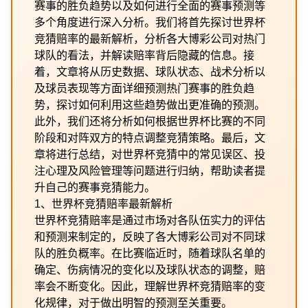
赛事的胜负趋势以及如何进行全面的赛事预测等
多个角度进行深入分析。我们将首先探讨世界杯
竞猜赔率的最新解析，分析各大博彩公司对热门
球队的看法，并解读赔率背后隐藏的信息。接
着，文章将从历史数据、球队状态、战术分析以
及球员表现等方面详细预测热门赛事的胜负趋
势，探讨如何利用这些趋势做出更准确的预测。
此外，我们还将分析如何根据世界杯比赛的不同
阶段和对阵双方的特点调整竞猜策略。最后，文
章将进行总结，对世界杯竞猜中的常见误区、投
注心理及风险管理等问题进行归纳，帮助读者提
升自己的赛事竞猜能力。
1、世界杯竞猜赔率最新解析
世界杯竞猜赔率是通过市场对各队伍实力的评估
和预测来制定的，反映了各大博彩公司对不同球
队的胜负概率。在比赛临近时，随着球队名单的
确定、伤病情况的变化以及球队状态的调整，赔
率会不断变化。因此，理解世界杯竞猜赔率的变
化规律，对于做出明智的预测至关重要。