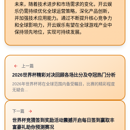
未来，随着技术进步和市场需求的变化，开云娱
乐仍需持续优化全球运营策略，深化产品创新，
并加强技术应用能力。通过不断提升核心竞争力
和全球影响力，开云娱乐有望在全球游戏产业中
保持领先地位，实现可持续发展。
上一篇
2026世界杯精彩对决回顾各场比分及夺冠热门分析
2026年世界杯将在全球范围内备受瞩目，比赛的精彩程度
无疑会...
下一篇
世界杯竞猜签到奖励活动震撼开启每日签到赢取丰
富豪礼助你预测赛况