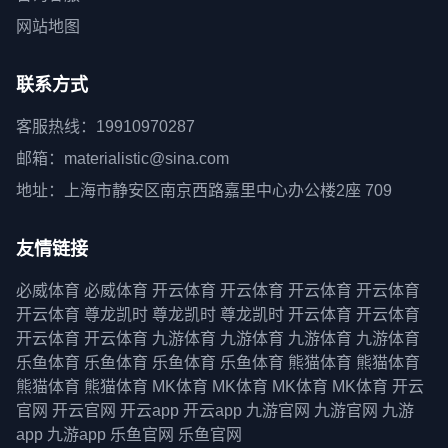
网站地图
联系方式
客服热线：19910970287
邮箱：materialistic@sina.com
地址：上海市静安区南京西路嘉里中心办公楼2座 709
友情链接
必威体育
必威体育
开云体育
开云体育
开云体育
开云体育
开云体育
尊龙凯时
尊龙凯时
尊龙凯时
开云体育
开云体育
开云体育
开云体育
九游体育
九游体育
九游体育
九游体育
乐鱼体育
乐鱼体育
乐鱼体育
乐鱼体育
熊猫体育
熊猫体育
熊猫体育
熊猫体育
MK体育
MK体育
MK体育
MK体育
开云
官网
开云官网
开云app
开云app
九游官网
九游官网
九游
app
九游app
乐鱼官网
乐鱼官网