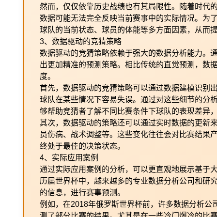
然而，仅仅依靠历史战绩也有其局限性。随着时代
数据可能无法完全反映当前赛事中的实际情况。为
球队的当前状态、球员的体能等多方面因素，从而
3、数据驱动的竞猜策略
数据驱动的竞猜策略依赖于强大的数据分析能力。
出更加精准的预测策略。相比传统的直觉预测，数
度。
首先，数据驱动的竞猜策略可以通过数据建模识别
球队在某些情况下容易失误。通过对这些细节的分
够帮助竞猜者了解不同比赛条件下球队的表现差异
其次，数据驱动的策略还可以通过实时数据的更新
员伤病、战术调整等。这些变化往往会对比赛结果
终处于最佳的决策状态。
4、实际应用案例
通过实际应用案例的分析，可以更直观地展示基于
历届世界杯中，越来越多的专业数据分析公司和研
的信息，进行赛事预测。
例如，在2018年俄罗斯世界杯前，许多数据分析
测了部分比赛的结果。尤其是在一些冷门爆冷的比