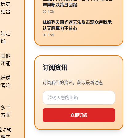
赖历史
年果断决策显回报
会结合
135
兹维列夫因光速无法反击观众道歉承
认无胜算力不从心
够制定
159
准确
而其他
型还能
订阅资讯
包括球
订阅我们的资讯，获取最新动态
猜者始
在多个
多方面
立即订阅
成功预
证明了