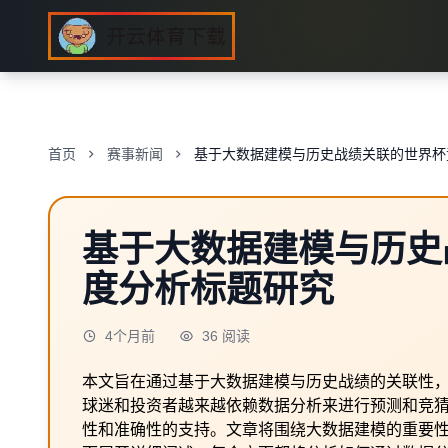
首页
赛事新闻
基于大数据建模与历史战绩关联的世界杯
基于大数据建模与历史
度分析标题研究
4个月前
36 阅读
本文旨在通过基于大数据建模与历史战绩的关联性
球迷和投资者越来越依赖数据分析来进行预测和竞
性和准确性的支持。文章将围绕大数据建模的重要