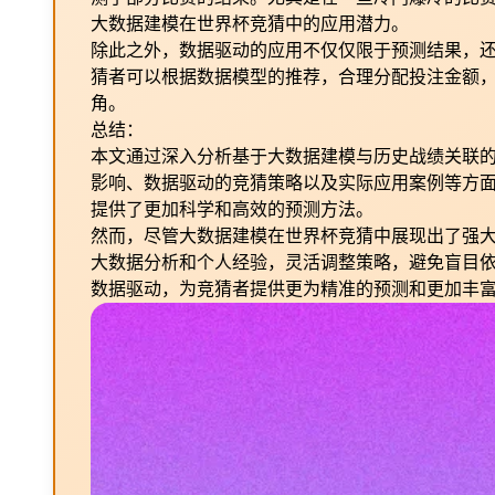
大数据建模在世界杯竞猜中的应用潜力。
除此之外，数据驱动的应用不仅仅限于预测结果，
猜者可以根据数据模型的推荐，合理分配投注金额
角。
总结：
本文通过深入分析基于大数据建模与历史战绩关联
影响、数据驱动的竞猜策略以及实际应用案例等方
提供了更加科学和高效的预测方法。
然而，尽管大数据建模在世界杯竞猜中展现出了强
大数据分析和个人经验，灵活调整策略，避免盲目
数据驱动，为竞猜者提供更为精准的预测和更加丰