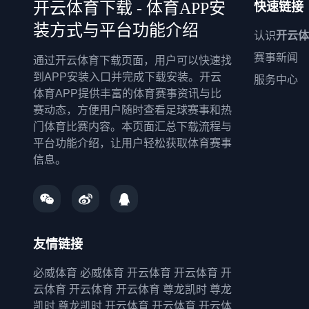
开云体育下载 - 体育APP安
快速链接
装方式与平台功能介绍
认识
开云体
赛事新闻
通过开云体育下载页面，用户可以快速找
到APP安装入口并完成下载安装。开云
服务中心
体育APP提供丰富的体育赛事资讯与比
赛动态，方便用户随时查看足球赛事和热
门体育比赛内容。本页面汇总下载流程与
平台功能介绍，让用户轻松获取体育赛事
信息。
友情链接
必威体育
必威体育
开云体育
开云体育
开
云体育
开云体育
开云体育
尊龙凯时
尊龙
凯时
尊龙凯时
开云体育
开云体育
开云体