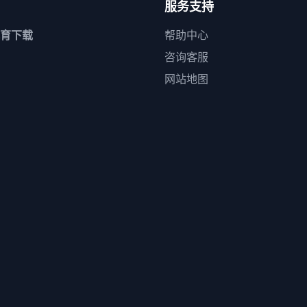
服务支持
育下载
帮助中心
咨询客服
网站地图