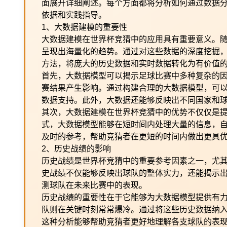
面展开详细阐述。每个方面都将分析如何通过数据
依据和实践指导。
1、大数据建模的重要性
大数据建模在世界杯竞猜中的应用具有重要意义。
呈现出海量化的趋势。通过对这些数据的深度挖掘
方法，将庞大的历史数据和实时数据转化为有价值
首先，大数据模型可以揭示足球比赛中多种复杂的
赛结果产生影响。通过构建合理的大数据模型，可
数据支持。此外，大数据还能够反映出不同国家和
其次，大数据建模在世界杯竞猜中的优势不仅仅是
式，大数据模型能够在短时间内处理大量的信息，
及时的参考，帮助竞猜者在更短的时间内做出更具
2、历史战绩的影响
历史战绩是世界杯竞猜中的重要参考因素之一，尤
史战绩不仅能够反映出球队的整体实力，还能揭示
测球队在未来比赛中的表现。
历史战绩的重要性在于它能够为大数据模型提供有
队则在关键时刻常常爆冷。通过将这些历史数据纳
这种分析能够帮助竞猜者更好地理解各支球队的表