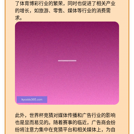
了体育博彩行业的繁荣，同时也促进了相关产业
的增长，如旅游、零售、媒体等行业的消费需
求。
此外，世界杯竞猜对媒体传播和广告行业的影响
也是显而易见的。随着赛事的临近，广告商会纷
纷将注意力集中在竞猜平台和相关媒体上，为自