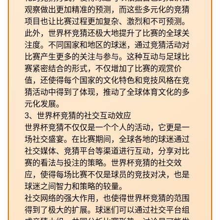
观察做出更加精准的预测，而这些多元化的竞猜
项目也让比赛过程更加复杂、激烈和不可预测。
此外，世界杯竞猜还极大地提升了比赛的全球关
注度。不同国家和地区的球迷，通过竞猜活动对
比赛产生更多的关注与参与。这种互动与足球比
赛紧密结合的形式，不仅增加了比赛的观赏价
值，还使得每个国家的文化特色和竞技风格在竞
猜活动中得到了体现，推动了全球体育文化的多
元化发展。
3、世界杯竞猜的社交互动效应
世界杯竞猜不仅仅是一个个人的活动，它更是一
场社交盛宴。在比赛期间，全球各地的球迷通过
社交媒体、竞猜平台等渠道进行互动，分享对比
赛的看法与投注的策略。世界杯竞猜的社交效
应，使得每场比赛不仅是球员的竞技对决，也是
球迷之间智力和策略的较量。
社交网络的强大作用，也使得世界杯竞猜的范围
得到了极大的扩展。球迷们可以通过社交平台组