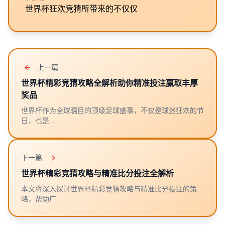
世界杯狂欢竞猜所带来的不仅仅
上一篇
世界杯精彩竞猜攻略全解析助你精准投注赢取丰厚
奖品
世界杯作为全球瞩目的顶级足球盛事，不仅是球迷狂欢的节
日，也是...
下一篇
世界杯精彩竞猜攻略与精准比分投注全解析
本文将深入探讨世界杯精彩竞猜攻略与精准比分投注的策
略，帮助广...