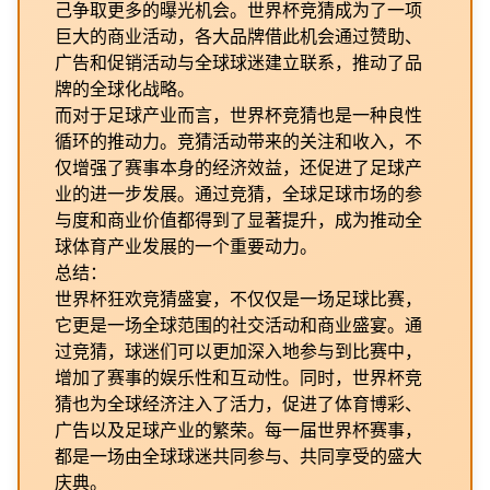
己争取更多的曝光机会。世界杯竞猜成为了一项
巨大的商业活动，各大品牌借此机会通过赞助、
广告和促销活动与全球球迷建立联系，推动了品
牌的全球化战略。
而对于足球产业而言，世界杯竞猜也是一种良性
循环的推动力。竞猜活动带来的关注和收入，不
仅增强了赛事本身的经济效益，还促进了足球产
业的进一步发展。通过竞猜，全球足球市场的参
与度和商业价值都得到了显著提升，成为推动全
球体育产业发展的一个重要动力。
总结：
世界杯狂欢竞猜盛宴，不仅仅是一场足球比赛，
它更是一场全球范围的社交活动和商业盛宴。通
过竞猜，球迷们可以更加深入地参与到比赛中，
增加了赛事的娱乐性和互动性。同时，世界杯竞
猜也为全球经济注入了活力，促进了体育博彩、
广告以及足球产业的繁荣。每一届世界杯赛事，
都是一场由全球球迷共同参与、共同享受的盛大
庆典。