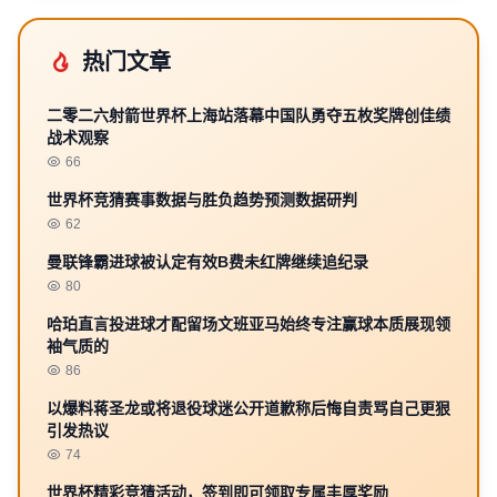
热门文章
二零二六射箭世界杯上海站落幕中国队勇夺五枚奖牌创佳绩
战术观察
66
世界杯竞猜赛事数据与胜负趋势预测数据研判
62
曼联锋霸进球被认定有效B费未红牌继续追纪录
80
哈珀直言投进球才配留场文班亚马始终专注赢球本质展现领
袖气质的
86
以爆料蒋圣龙或将退役球迷公开道歉称后悔自责骂自己更狠
引发热议
74
世界杯精彩竞猜活动，签到即可领取专属丰厚奖励