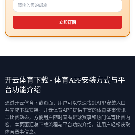
立即订阅
开云体育下载 - 体育APP安装方式与平
台功能介绍
通过开云体育下载页面，用户可以快速找到APP安装入口
并完成下载安装。开云体育APP提供丰富的体育赛事资讯
与比赛动态，方便用户随时查看足球赛事和热门体育比赛内
容。本页面汇总下载流程与平台功能介绍，让用户轻松获取
体育赛事信息。