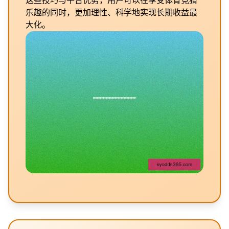
这些技巧与平台优势，用户可以在享受体育竞猜
乐趣的同时，更加理性、科学地实现长期收益最
大化。