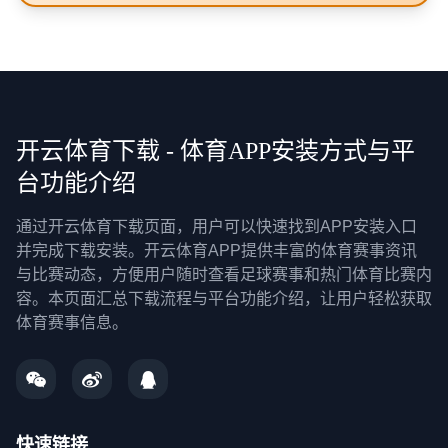
开云体育下载 - 体育APP安装方式与平
台功能介绍
通过开云体育下载页面，用户可以快速找到APP安装入口
并完成下载安装。开云体育APP提供丰富的体育赛事资讯
与比赛动态，方便用户随时查看足球赛事和热门体育比赛内
容。本页面汇总下载流程与平台功能介绍，让用户轻松获取
体育赛事信息。
快速链接