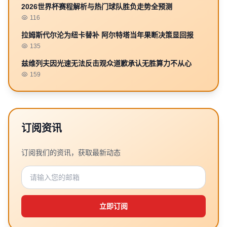
2026世界杯赛程解析与热门球队胜负走势全预测
116
拉姆斯代尔沦为纽卡替补 阿尔特塔当年果断决策显回报
135
兹维列夫因光速无法反击观众道歉承认无胜算力不从心
159
订阅资讯
订阅我们的资讯，获取最新动态
立即订阅