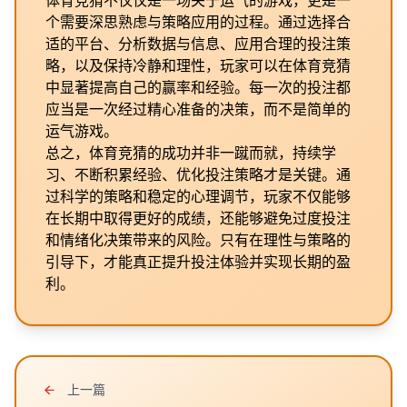
体育竞猜不仅仅是一场关于运气的游戏，更是一
个需要深思熟虑与策略应用的过程。通过选择合
适的平台、分析数据与信息、应用合理的投注策
略，以及保持冷静和理性，玩家可以在体育竞猜
中显著提高自己的赢率和经验。每一次的投注都
应当是一次经过精心准备的决策，而不是简单的
运气游戏。
总之，体育竞猜的成功并非一蹴而就，持续学
习、不断积累经验、优化投注策略才是关键。通
过科学的策略和稳定的心理调节，玩家不仅能够
在长期中取得更好的成绩，还能够避免过度投注
和情绪化决策带来的风险。只有在理性与策略的
引导下，才能真正提升投注体验并实现长期的盈
利。
上一篇