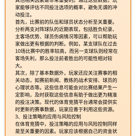
其他相关因素是非常重要的。通过这些数据，玩
家能够评估不同投注选项的概率，避免无谓的冲
动投注。
首先，比赛前的队伍和球员状态分析至关重要。
分析两支对阵球队的近期表现，包括胜负纪录、
主客场优势、球员伤病情况等因素，可以帮助玩
家做出更有根据的判断。例如，某支球队在过去
10场比赛中的胜率较高，而另一支球队则经常在
客场失利，那么投注前者胜出的可能性相对较
大。
其次，除了基本数据外，玩家还应关注赛事的相
关动态，如赛前新闻、教练的战术安排、球员的
心理状态等。这些信息可能会对比赛结果产生一
定影响，及时获取这些信息有助于做出更为精准
的投注决策。现代的体育竞猜平台通常会提供实
时更新的赛事数据，玩家应善于利用这些资源。
3、投注策略的应用与风险控制
在体育竞猜中，投注策略的应用与风险控制同样
是至关重要的因素。玩家应该根据自己的资金状