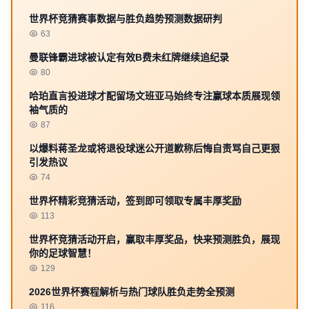
世界杯竞猜赛事数据与胜负趋势预测数据研判
63
曼联锋霸进球被认定有效B费未红牌继续追纪录
80
哈珀直言投进球才配留场文班亚马始终专注赢球本质展现领
袖气质的
87
以爆料蒋圣龙或将退役球迷公开道歉称后悔自责骂自己更狠
引发热议
74
世界杯精彩竞猜活动，签到即可领取专属丰厚奖励
113
世界杯竞猜活动开启，赢取丰厚奖品，快来预测胜负，展现
你的足球智慧！
129
2026世界杯赛程解析与热门球队胜负走势全预测
116