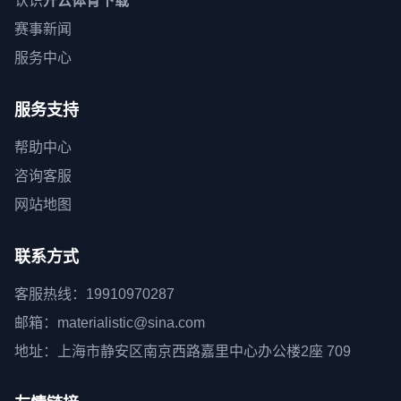
认识
开云体育下载
赛事新闻
服务中心
服务支持
帮助中心
咨询客服
网站地图
联系方式
客服热线：19910970287
邮箱：materialistic@sina.com
地址：上海市静安区南京西路嘉里中心办公楼2座 709