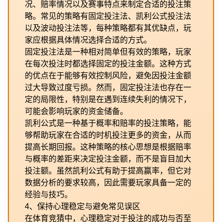
况、赔率情况以及赛事特点来制定合适的投注策
略。常见的策略有固定投注法、凯利公式投注法
以及波动投注法等，每种策略都有其优缺点，玩
家应根据具体情况选择合适的方式。
固定投注法是一种相对简单但有效的策略，玩家
在每次投注时都选择固定的投注金额。这种方式
的优点在于能够有效控制风险，避免因投注金额
过大导致过度亏损。然而，固定投注法也存在一
定的局限性，特别是在遇到连续失利的情况下，
可能会影响玩家的资金储备。
凯利公式是一种基于概率和赔率的投注策略，能
够帮助玩家在合适的时机投注更多的资金，从而
提高长期回报。这种策略的核心思想是根据赔率
与概率的差距来决定投注金额，而不是盲目加大
投注额。虽然凯利公式有助于提高赢率，但它对
数据分析的要求较高，因此需要玩家具备一定的
经验与技巧。
4、保持心理稳定与避免常见误区
在体育竞猜中，心理稳定对于投注的成功与否至