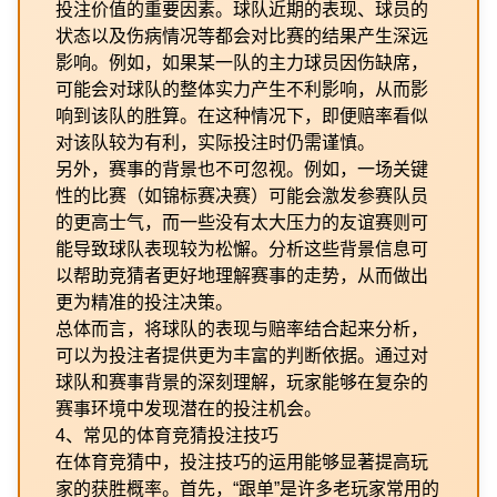
投注价值的重要因素。球队近期的表现、球员的
状态以及伤病情况等都会对比赛的结果产生深远
影响。例如，如果某一队的主力球员因伤缺席，
可能会对球队的整体实力产生不利影响，从而影
响到该队的胜算。在这种情况下，即便赔率看似
对该队较为有利，实际投注时仍需谨慎。
另外，赛事的背景也不可忽视。例如，一场关键
性的比赛（如锦标赛决赛）可能会激发参赛队员
的更高士气，而一些没有太大压力的友谊赛则可
能导致球队表现较为松懈。分析这些背景信息可
以帮助竞猜者更好地理解赛事的走势，从而做出
更为精准的投注决策。
总体而言，将球队的表现与赔率结合起来分析，
可以为投注者提供更为丰富的判断依据。通过对
球队和赛事背景的深刻理解，玩家能够在复杂的
赛事环境中发现潜在的投注机会。
4、常见的体育竞猜投注技巧
在体育竞猜中，投注技巧的运用能够显著提高玩
家的获胜概率。首先，“跟单”是许多老玩家常用的