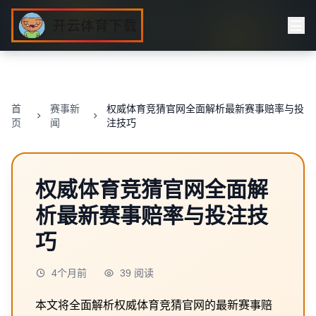
首
赛事新
权威体育竞猜官网全面解析最新赛事赔率与投
页
闻
注技巧
权威体育竞猜官网全面解
析最新赛事赔率与投注技
巧
4个月前
39 阅读
本文将全面解析权威体育竞猜官网的最新赛事赔