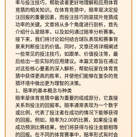
率与投注技巧，帮助读者更好地理解和应用体育
竞猜的相关知识。在体育竞猜中，赔率是决定投
注回报的重要因素，而投注技巧则是提升竞猜成
功率的关键。文章将从多个角度进行剖析，首先
介绍什么是赔率，以及如何通过赔率分析赛事。
接下来，我们将讨论如何结合球队表现和赛事背
景来判断投注的价值。同时，文章还将详细阐述
一些常见的投注技巧，如跟单、价值投注等，最
后给出一些实际的应用建议。本篇文章旨在通过
对这些核心要素的深入解析，帮助玩家在体育竞
猜中获得更高的胜率，并使他们能够在复杂的竞
猜环境中做出更为理智的决策。
1、赔率的基本概念与种类
赔率是体育竞猜中最为重要的组成部分，它直接
关系到投注的回报率。赔率通常表现为一个数字
或比例，代表了投注者在成功的情况下能够获得
的回报。例如，赔率为2.00的比赛，如果投注者
成功预测比赛结果，他们将获得与投注金额相等
的回报。在不同的体育赛事中，赔率形式有时会