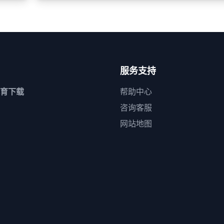
服务支持
育下载
帮助中心
咨询客服
网站地图