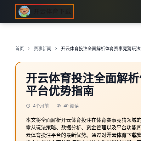
首页
赛事新闻
开云体育投注全面解析体育赛事竞猜玩法
开云体育投注全面解析
平台优势指南
4个月前
40 阅读
本文将全面解析开云体育投注在体育赛事竞猜领域
章从玩法策略、数据分析、资金管理以及平台功能
云体育投注平台的最新优势。通过对
开云体育下载