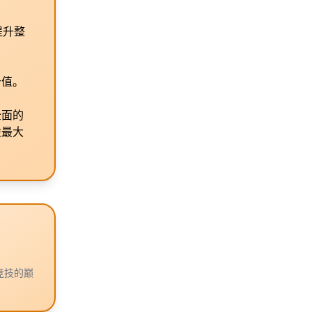
提升整
价值。
。
全面的
益最大
竞技的巅