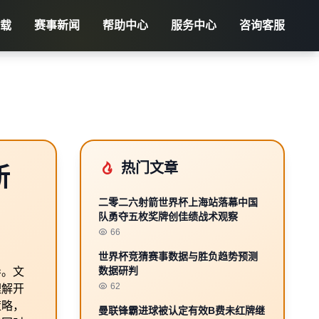
载
赛事新闻
帮助中心
服务中心
咨询客服
热门文章
新
二零二六射箭世界杯上海站落幕中国
队勇夺五枚奖牌创佳绩战术观察
66
世界杯竞猜赛事数据与胜负趋势预测
数据研判
导。文
62
理解开
策略，
曼联锋霸进球被认定有效B费未红牌继