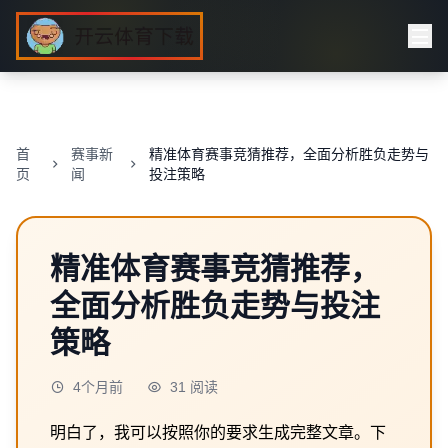
首
赛事新
精准体育赛事竞猜推荐，全面分析胜负走势与
页
闻
投注策略
精准体育赛事竞猜推荐，
全面分析胜负走势与投注
策略
4个月前
31 阅读
明白了，我可以按照你的要求生成完整文章。下