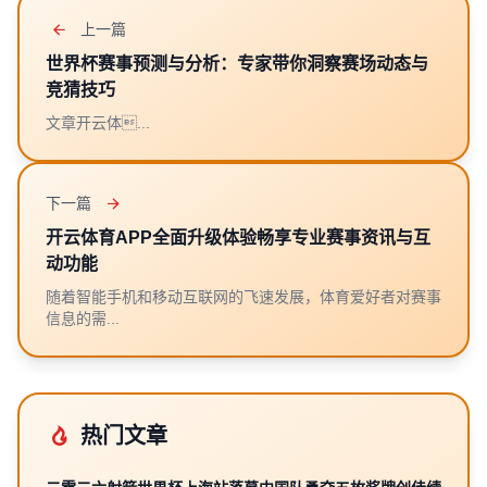
上一篇
世界杯赛事预测与分析：专家带你洞察赛场动态与
竞猜技巧
文章开云体...
下一篇
开云体育APP全面升级体验畅享专业赛事资讯与互
动功能
随着智能手机和移动互联网的飞速发展，体育爱好者对赛事
信息的需...
热门文章