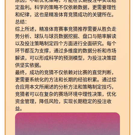
原因，不断优化策略，才能在长期投注中实现稳
定盈利。科学的策略不仅依赖数据，更需要理性
和纪律，这也是精准体育竞猜成功的关键所在。
总结：
综上所述，精准体育赛事竞猜推荐需要从胜负走
势分析、球队与球员数据挖掘、盘口与赔率解读
以及投注策略制定四个方面进行全面研究。每个
环节都互为支撑，通过多维度的数据分析和市场
解读，可以形成科学的预测模型，为投注决策提
供坚实依据。
最终，成功的竞猜不仅依赖对比赛的直觉判断，
更需要系统化的方法和长期的经验积累。通过综
合应用本文所阐述的分析方法和策略制定技巧，
竞猜者可以在复杂的赛场环境中理性决策，优化
资金管理，降低风险，实现长期稳定的投注收
益。