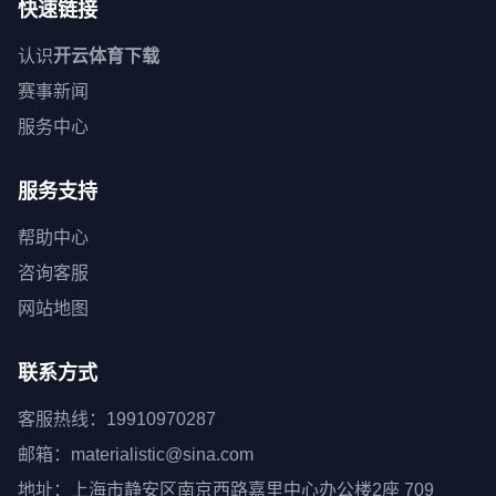
快速链接
认识
开云体育下载
赛事新闻
服务中心
服务支持
帮助中心
咨询客服
网站地图
联系方式
客服热线：19910970287
邮箱：materialistic@sina.com
地址：上海市静安区南京西路嘉里中心办公楼2座 709