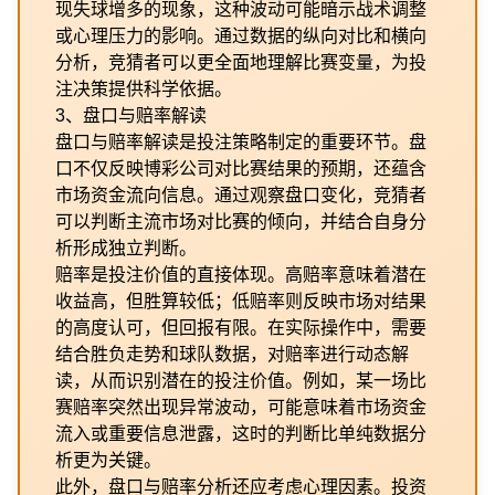
现失球增多的现象，这种波动可能暗示战术调整
或心理压力的影响。通过数据的纵向对比和横向
分析，竞猜者可以更全面地理解比赛变量，为投
注决策提供科学依据。
3、盘口与赔率解读
盘口与赔率解读是投注策略制定的重要环节。盘
口不仅反映博彩公司对比赛结果的预期，还蕴含
市场资金流向信息。通过观察盘口变化，竞猜者
可以判断主流市场对比赛的倾向，并结合自身分
析形成独立判断。
赔率是投注价值的直接体现。高赔率意味着潜在
收益高，但胜算较低；低赔率则反映市场对结果
的高度认可，但回报有限。在实际操作中，需要
结合胜负走势和球队数据，对赔率进行动态解
读，从而识别潜在的投注价值。例如，某一场比
赛赔率突然出现异常波动，可能意味着市场资金
流入或重要信息泄露，这时的判断比单纯数据分
析更为关键。
此外，盘口与赔率分析还应考虑心理因素。投资