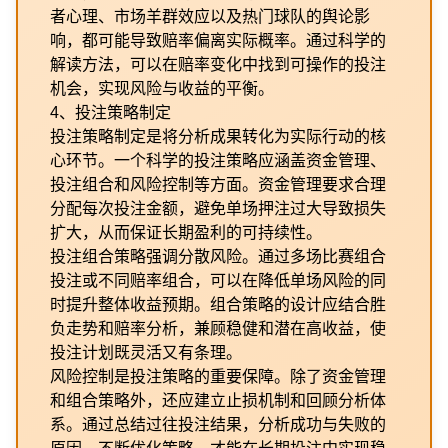
者心理、市场羊群效应以及热门球队的舆论影
响，都可能导致赔率偏离实际概率。通过科学的
解读方法，可以在赔率变化中找到可操作的投注
机会，实现风险与收益的平衡。
4、投注策略制定
投注策略制定是将分析成果转化为实际行动的核
心环节。一个科学的投注策略应涵盖资金管理、
投注组合和风险控制等方面。资金管理要求合理
分配每次投注金额，避免单场押注过大导致损失
扩大，从而保证长期盈利的可持续性。
投注组合策略强调分散风险。通过多场比赛组合
投注或不同赔率组合，可以在降低单场风险的同
时提升整体收益预期。组合策略的设计应结合胜
负走势和赔率分析，兼顾稳健和潜在高收益，使
投注计划既灵活又有条理。
风险控制是投注策略的重要保障。除了资金管理
和组合策略外，还应建立止损机制和回顾分析体
系。通过总结过往投注结果，分析成功与失败的