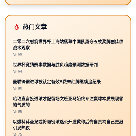
热门文章
二零二六射箭世界杯上海站落幕中国队勇夺五枚奖牌创佳绩
战术观察
69
世界杯竞猜赛事数据与胜负趋势预测数据研判
64
曼联锋霸进球被认定有效B费未红牌继续追纪录
80
哈珀直言投进球才配留场文班亚马始终专注赢球本质展现领
袖气质的
88
以爆料蒋圣龙或将退役球迷公开道歉称后悔自责骂自己更狠
引发热议
75