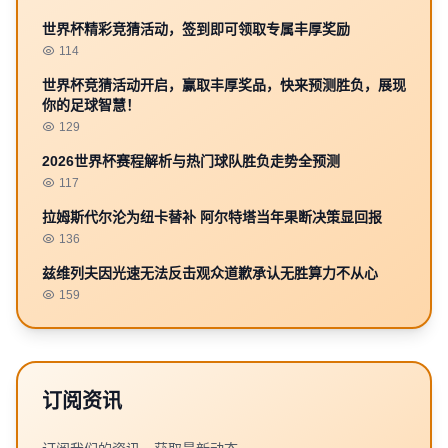
世界杯精彩竞猜活动，签到即可领取专属丰厚奖励
114
世界杯竞猜活动开启，赢取丰厚奖品，快来预测胜负，展现
你的足球智慧！
129
2026世界杯赛程解析与热门球队胜负走势全预测
117
拉姆斯代尔沦为纽卡替补 阿尔特塔当年果断决策显回报
136
兹维列夫因光速无法反击观众道歉承认无胜算力不从心
159
订阅资讯