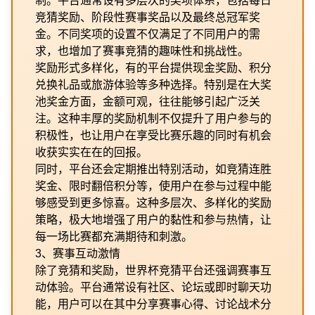
制。平台通常设有多层次的奖项体系，包括每日
竞猜奖励、阶段性赛事奖品以及最终总冠军奖
金。不同奖项的设置不仅满足了不同用户的需
求，也增加了赛事竞猜的趣味性和挑战性。
奖励形式多样化，有的平台提供现金奖励、积分
兑换礼品或旅游体验等多种选择。特别是在大奖
池奖金方面，金额可观，往往能够引起广泛关
注。这种丰厚的奖励机制不仅提升了用户参与的
积极性，也让用户在享受比赛乐趣的同时有机会
收获实实在在的回报。
同时，平台还会定期推出特别活动，如竞猜连胜
奖金、限时翻倍积分等，使用户在参与过程中能
够感受到更多惊喜。这种多层次、多样化的奖励
策略，极大地增强了用户的黏性和参与热情，让
每一场比赛都充满期待和刺激。
3、赛事互动激情
除了竞猜和奖励，世界杯竞猜平台还强调赛事互
动体验。平台通常设有社区、论坛或即时聊天功
能，用户可以在其中分享赛事心得、讨论战术分