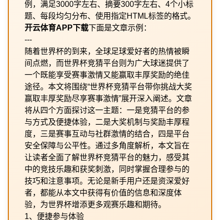
例，满足3000字左右、摘要300字左右、4个小标
题、每段均匀分布、使用指定HTML标签的格式。
开云体育APP下载
下面是文章示例：
---
随着世界杯的到来，全球足球爱好者的热情被瞬
间点燃，而世界杯竞猜平台则为广大球迷提供了
一个既能享受赛事激情又能赢取丰厚奖励的绝佳
途径。本文将围绕“世界杯竞猜平台带你挑战大奖
赢取丰厚奖励尽享赛事激情”展开深入阐述。文章
将从四个方面探讨这一主题：一是竞猜平台的参
与方式及便捷体验，二是大奖机制与奖励丰厚程
度，三是赛事互动与社群激情的结合，四是平台
安全保障与公平性。通过多角度解析，本文旨在
让读者全面了解世界杯竞猜平台的魅力，感受其
中的竞技乐趣和获奖刺激，同时掌握合理参与的
技巧和注意事项。无论是新手用户还是资深爱好
者，都能从本文中获得有价值的信息和深度体
验，为世界杯增添更多观赛乐趣和期待。
1、便捷参与体验