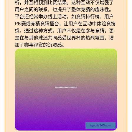
析，并互相预测比赛结果。这种互动不仅增强了
用户之间的联系，也提升了整体竞猜的趣味性。
平台还经常举办线上活动，如竞猜排行榜、用户
PK赛或竞猜竞猜擂台，让用户在互动中体验竞技
感。通过这种方式，用户不仅是在参与竞猜，更
是在与其他球迷共同感受世界杯的热烈氛围，增
加了赛事观赏的沉浸感。