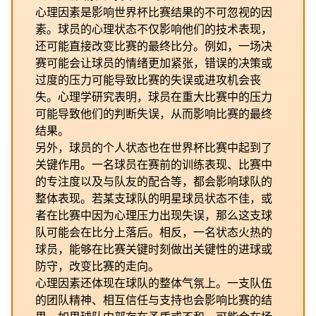
心理因素是影响世界杯比赛结果的不可忽视的因
素。球员的心理状态不仅影响他们的技术表现，
还可能直接改变比赛的最终比分。例如，一场决
赛可能会让球员的情绪更加紧张，错误的决策或
过度的压力可能导致比赛的失误或进攻机会丧
失。心理学研究表明，球员在重大比赛中的压力
可能导致他们的判断失误，从而影响比赛的最终
结果。
另外，球员的个人状态也在世界杯比赛中起到了
关键作用。一名球员在赛前的训练表现、比赛中
的专注度以及与队友的配合等，都会影响球队的
整体表现。若某支球队的明星球员状态不佳，或
者在比赛中因为心理压力出现失误，那么这支球
队可能会在比分上落后。相反，一名状态火热的
球员，能够在比赛关键时刻做出关键性的进球或
防守，改变比赛的走向。
心理因素还体现在球队的整体气氛上。一支队伍
的团队精神、相互信任与支持也会影响比赛的结