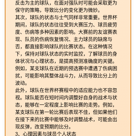
反击为主的球队，在面对强队时可能会采取更为
保守的策略，导致比分的变化更为微妙。
其次，球队的状态与士气同样非常重要。世界杯
期间，球队的状态往往受到大赛压力、球员疲劳
度、伤病等多种因素的影响。大赛前的友谊赛表
现、队员的伤病恢复情况、主力球员的缺席与
否，都直接影响球队的比赛状态。在这种情况
下，保持对球队状态的实时监控，了解球员的身
体状况与心理状态，是提高预测准确度的关键。
例如，某支球队在近期的预选赛中遭遇了伤病困
扰，可能影响其整体战斗力，从而导致比分上的
波动。
此外，球队在世界杯赛程中的适应能力也不容忽
视。球队能否在短时间内调整好自身的战术与状
态，能够在一定程度上影响比赛的走势。例如，
某支球队在第一轮比赛后表现不佳，但如果他们
在接下来的比赛中能够及时调整战术，可能会出
现反弹，改变预期的比分。
3、心理因素与球员个人状态