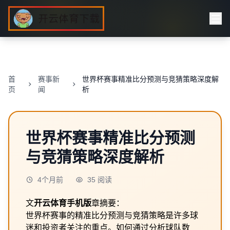
首
赛事新
世界杯赛事精准比分预测与竞猜策略深度解
页
闻
析
世界杯赛事精准比分预测
与竞猜策略深度解析
4个月前
35 阅读
文
开云体育手机版
章摘要：
世界杯赛事的精准比分预测与竞猜策略是许多球
迷和投资者关注的重点。如何通过分析球队数