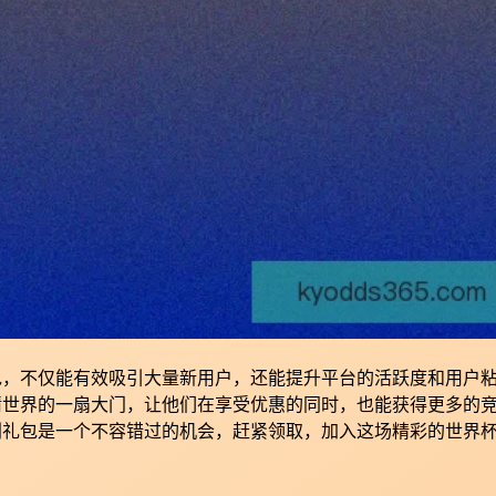
包，不仅能有效吸引大量新用户，还能提升平台的活跃度和用户
猜世界的一扇大门，让他们在享受优惠的同时，也能获得更多的
利礼包是一个不容错过的机会，赶紧领取，加入这场精彩的世界