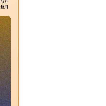
领取方
让新用