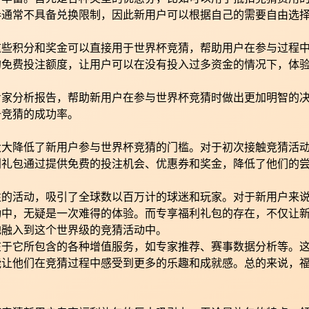
券通常不具备兑换限制，因此新用户可以根据自己的需要自由选
这些积分和奖金可以直接用于世界杯竞猜，帮助用户在参与过程
的免费投注额度，让用户可以在没有投入过多资金的情况下，体
专家分析报告，帮助新用户在参与世界杯竞猜时做出更加明智的
升竞猜的成功率。
大大降低了新用户参与世界杯竞猜的门槛。对于初次接触竞猜活
利礼包通过提供免费的投注机会、优惠券和奖金，降低了他们的
性的活动，吸引了全球数以百万计的球迷和玩家。对于新用户来
动中，无疑是一次难得的体验。而专享福利礼包的存在，不仅让
地融入到这个世界级的竞猜活动中。
在于它所包含的各种增值服务，如专家推荐、赛事数据分析等。
能让他们在竞猜过程中感受到更多的乐趣和成就感。总的来说，