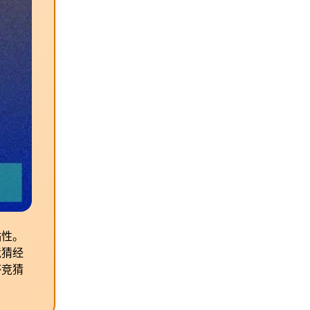
粘性。
竞猜经
杯竞猜