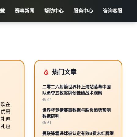
载
赛事新闻
帮助中心
服务中心
咨询客服
热门文章
二零二六射箭世界杯上海站落幕中国
队勇夺五枚奖牌创佳绩战术观察
64
喜欢在
世界杯竞猜赛事数据与胜负趋势预测
的优惠
数据研判
解礼包
61
利礼包
曼联锋霸进球被认定有效B费未红牌继