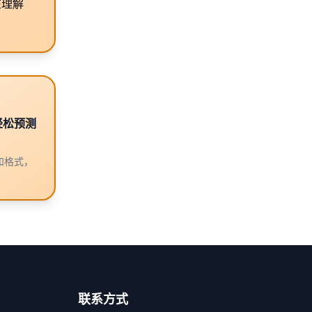
在理解
轻松预测
和格式，
联系方式