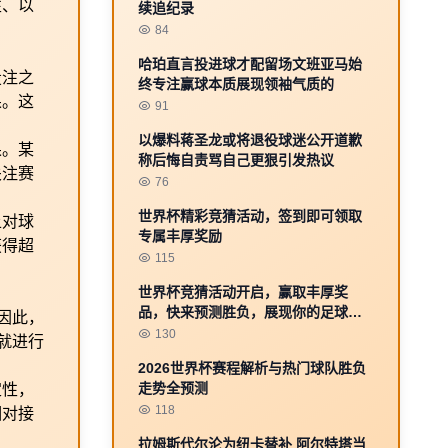
性、以
续追纪录
84
哈珀直言投进球才配留场文班亚马始
投注之
终专注赢球本质展现领袖气质的
果。这
91
以爆料蒋圣龙或将退役球迷公开道歉
果。某
称后悔自责骂自己更狠引发热议
关注赛
76
世界杯精彩竞猜活动，签到即可领取
上对球
专属丰厚奖励
获得超
115
世界杯竞猜活动开启，赢取丰厚奖
品，快来预测胜负，展现你的足球智
因此，
慧！
130
就进行
2026世界杯赛程解析与热门球队胜负
走势全预测
定性，
118
相对接
拉姆斯代尔沦为纽卡替补 阿尔特塔当