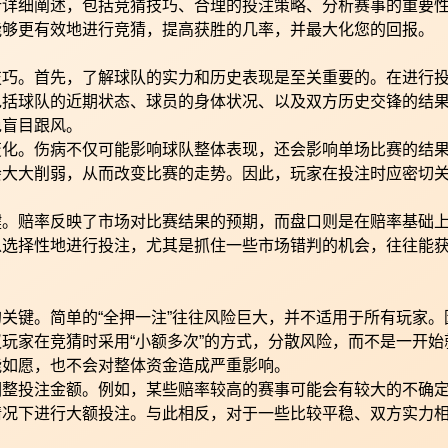
行详细阐述，包括竞猜技巧、合理的投注策略、分析赛事的重要
能够更有效地进行竞猜，提高获胜的几率，并最大化您的回报。
技巧。首先，了解球队的实力和历史表现是至关重要的。在进行
包括球队的近期状态、球员的身体状况、以及双方历史交锋的结
免盲目跟风。
变化。伤病不仅可能影响球队整体表现，还会影响单场比赛的结
会大大削弱，从而改变比赛的走势。因此，玩家在投注时应密切
键。赔率反映了市场对比赛结果的预期，而盘口则是在赔率基础
以选择性地进行投注，尤其是抓住一些市场错判的机会，往往能
关键。简单的“全押一注”往往风险巨大，并不适用于所有玩家。
玩家在竞猜时采用“小额多次”的方式，分散风险，而不是一开始
能如愿，也不会对整体资金造成严重影响。
调整投注金额。例如，某些赔率较高的赛事可能会有较大的不确
情况下进行大额投注。与此相反，对于一些比较平稳、双方实力