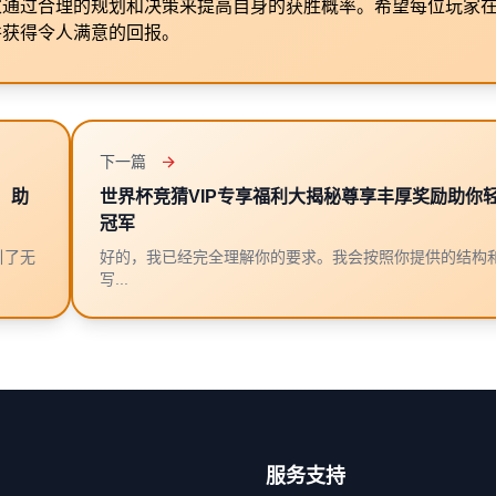
家通过合理的规划和决策来提高自身的获胜概率。希望每位玩家
并获得令人满意的回报。
下一篇
，助
世界杯竞猜VIP专享福利大揭秘尊享丰厚奖励助你
冠军
引了无
好的，我已经完全理解你的要求。我会按照你提供的结构
写...
服务支持