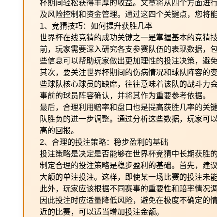
杯期间轻松获得丰厚的收益。文章将从四个方面进
及风险控制和资金管理。通过这四个关键点，您将
1、竞猜技巧：如何提升获胜几率
世界杯在线竞猜的成功关键之一是掌握基本的竞猜
前，玩家需要深入研究各支参赛队伍的表现数据，
些信息可以帮助玩家做出更加理性的投注决策，避
其次，要关注世界杯期间的伤病情况和球队阵容的
些球队核心球员的缺席，往往意味着该队的战斗力
事前的球员阵容确认，并将其作为重要参考依据。
最后，合理利用赔率和盘口也是提高获胜几率的关
队胜负的进一步调整。通过分析这些数据，玩家可
高的回报。
2、合理的投注策略：稳步盈利的基础
投注策略是决定是否能够在世界杯竞猜中长期获胜的
制定合理的投注策略是稳步盈利的基础。首先，建议
大额的单注投注。这样，即使某一场比赛的投注未
此外，玩家应该根据不同赛事的重要性和赔率情况
因此投注时应适量降低风险，避免在极度不确定的
近的比赛，可以适当增加投注金额。