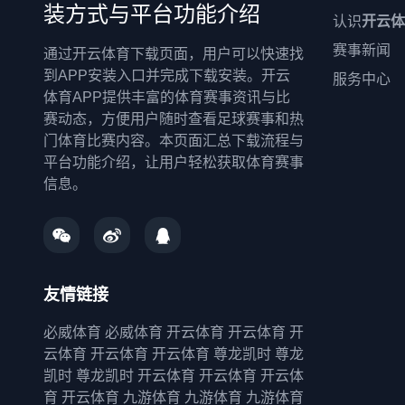
装方式与平台功能介绍
认识
开云体
赛事新闻
通过开云体育下载页面，用户可以快速找
到APP安装入口并完成下载安装。开云
服务中心
体育APP提供丰富的体育赛事资讯与比
赛动态，方便用户随时查看足球赛事和热
门体育比赛内容。本页面汇总下载流程与
平台功能介绍，让用户轻松获取体育赛事
信息。
友情链接
必威体育
必威体育
开云体育
开云体育
开
云体育
开云体育
开云体育
尊龙凯时
尊龙
凯时
尊龙凯时
开云体育
开云体育
开云体
育
开云体育
九游体育
九游体育
九游体育