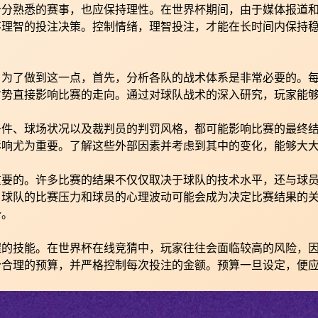
十分熟悉的赛事，也应保持理性。在世界杯期间，由于媒体报道
不理智的投注决策。控制情绪，理智投注，才能在长时间内保持
。为了做到这一点，首先，分析各队的战术体系是非常必要的。
劣势直接影响比赛的走向。通过对球队战术的深入研究，玩家能
条件、球场状况以及裁判员的判罚风格，都可能影响比赛的最终
影响尤为重要。了解这些外部因素并考虑到其中的变化，能够大
重要的。许多比赛的结果不仅仅取决于球队的技术水平，还与球
，球队的比赛压力和球员的心理波动可能会成为决定比赛结果的
势。
握的技能。在世界杯在线竞猜中，玩家往往会面临较高的风险，
个合理的预算，并严格控制每次投注的金额。预算一旦设定，便